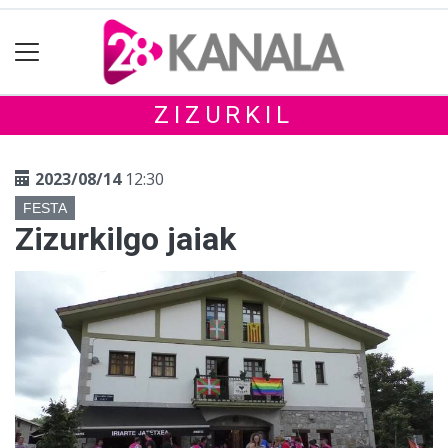
ZIZURKIL
2023/08/14
12:30
FESTA
Zizurkilgo jaiak