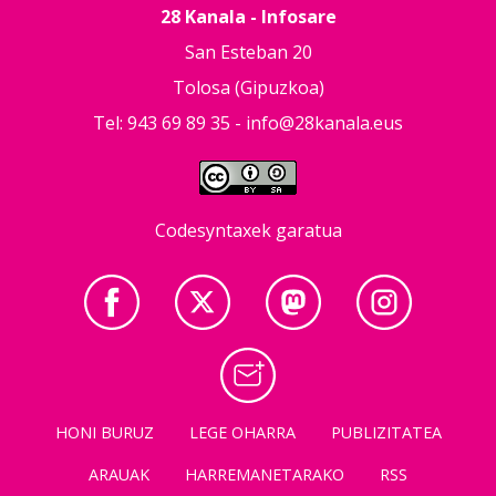
28 Kanala - Infosare
San Esteban 20
Tolosa (Gipuzkoa)
Tel: 943 69 89 35 -
info@28kanala.eus
Codesyntaxek garatua
HONI BURUZ
LEGE OHARRA
PUBLIZITATEA
ARAUAK
HARREMANETARAKO
RSS