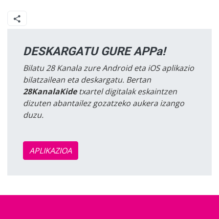
DESKARGATU GURE APPa!
Bilatu 28 Kanala zure Android eta iOS aplikazio
bilatzailean eta deskargatu. Bertan
28KanalaKide
txartel digitalak eskaintzen
dizuten abantailez gozatzeko aukera izango
duzu.
APLIKAZIOA