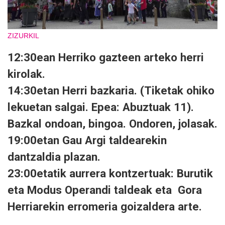
ZIZURKIL
12:30ean Herriko gazteen arteko herri
kirolak.
14:30etan Herri bazkaria. (Tiketak ohiko
lekuetan salgai. Epea: Abuztuak 11).
Bazkal ondoan, bingoa. Ondoren, jolasak.
19:00etan Gau Argi taldearekin
dantzaldia plazan.
23:00etatik aurrera kontzertuak: Burutik
eta Modus Operandi taldeak eta Gora
Herriarekin erromeria goizaldera arte.