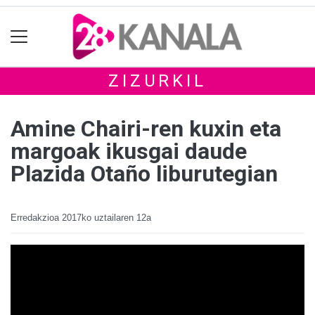
ZIZURKIL
Amine Chairi-ren kuxin eta
margoak ikusgai daude
Plazida Otaño liburutegian
Erredakzioa
2017ko uztailaren 12a