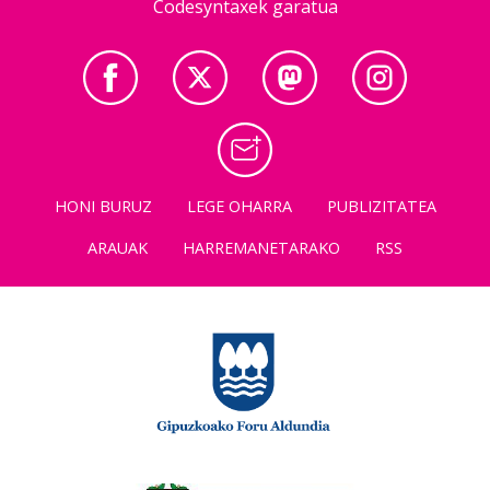
Codesyntaxek garatua
HONI BURUZ
LEGE OHARRA
PUBLIZITATEA
ARAUAK
HARREMANETARAKO
RSS