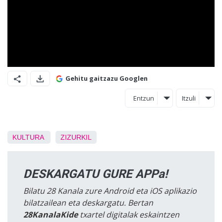
Gehitu gaitzazu Googlen
Entzun
Itzuli
KULTURA
ZIZURKIL
DESKARGATU GURE APPa!
Bilatu 28 Kanala zure Android eta iOS aplikazio
bilatzailean eta deskargatu. Bertan
28KanalaKide
txartel digitalak eskaintzen