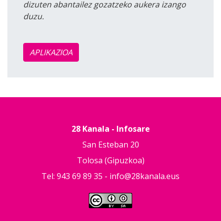
dizuten abantailez gozatzeko aukera izango
duzu.
APLIKAZIOA
28 Kanala - Infosare
San Esteban 20
Tolosa (Gipuzkoa)
Tel: 943 69 89 35 -
info@28kanala.eus