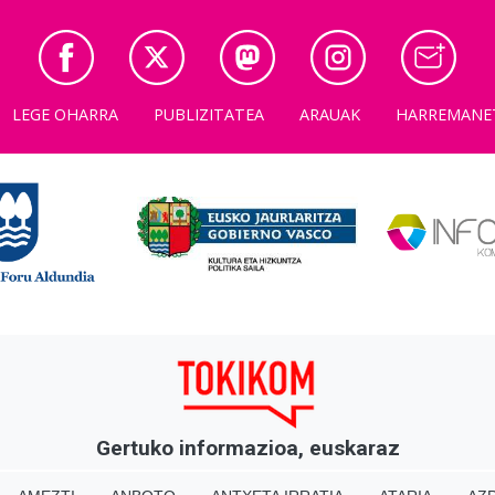
LEGE OHARRA
PUBLIZITATEA
ARAUAK
HARREMANE
Gertuko informazioa, euskaraz