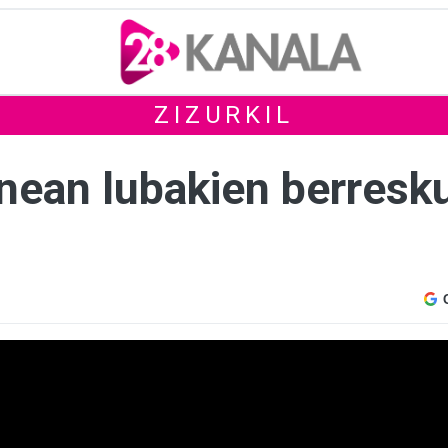
ZIZURKIL
nean lubakien berresk