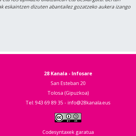
lak eskaintzen dizuten abantailez gozatzeko aukera izango
28 Kanala - Infosare
San Esteban 20
Tolosa (Gipuzkoa)
Tel: 943 69 89 35 -
info@28kanala.eus
Codesyntaxek garatua