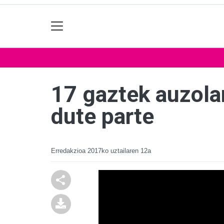
17 gaztek auzola
dute parte
Erredakzioa
2017ko uztailaren 12a