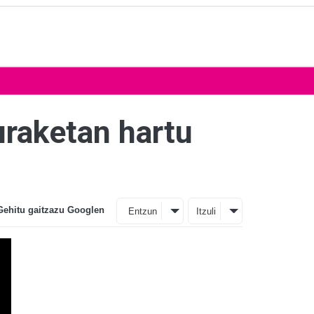
uraketan hartu
Gehitu gaitzazu Googlen
Entzun
Itzuli