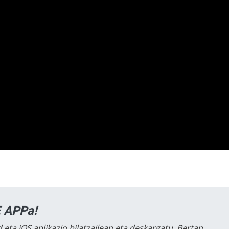
 APPa!
 eta iOS aplikazio bilatzailean eta deskargatu. Bertan