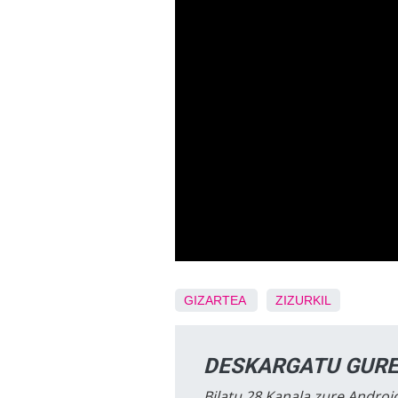
GIZARTEA
ZIZURKIL
DESKARGATU GURE
Bilatu 28 Kanala zure Android