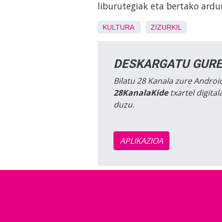
liburutegiak eta bertako ard
KULTURA
ZIZURKIL
DESKARGATU GURE
Bilatu 28 Kanala zure Android
28KanalaKide
txartel digita
duzu.
APLIKAZIOA