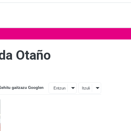
ida Otaño
Gehitu gaitzazu Googlen
Entzun
Itzuli