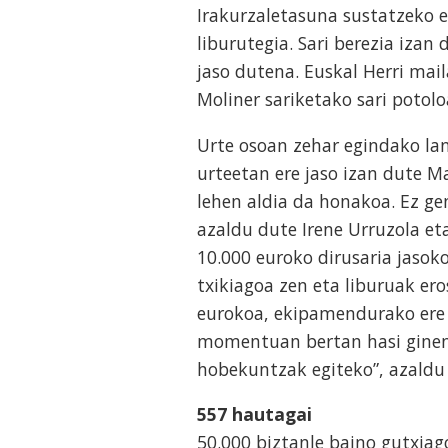
Irakurzaletasuna sustatzeko e
liburutegia. Sari berezia izan
jaso dutena. Euskal Herri mail
Moliner sariketako sari potol
Urte osoan zehar egindako lan
urteetan ere jaso izan dute Ma
lehen aldia da honakoa. Ez ge
azaldu dute Irene Urruzola et
10.000 euroko dirusaria jasok
txikiagoa zen eta liburuak ero
eurokoa, ekipamendurako ere e
momentuan bertan hasi ginen p
hobekuntzak egiteko”, azaldu
557 hautagai
50.000 biztanle baino gutxiag