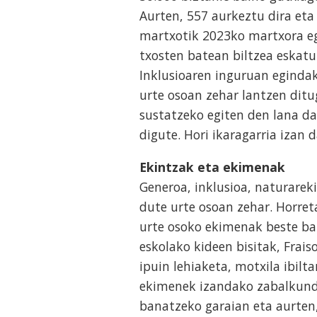
Aurten, 557 aurkeztu dira eta
martxotik 2023ko martxora e
txosten batean biltzea eskatu
Inklusioaren inguruan egindak
urte osoan zehar lantzen ditu
sustatzeko egiten den lana d
digute. Hori ikaragarria izan 
Ekintzak eta ekimenak
Generoa, inklusioa, naturareki
dute urte osoan zehar. Horret
urte osoko ekimenak beste bat
eskolako kideen bisitak, Frai
ipuin lehiaketa, motxila ibilt
ekimenek izandako zabalkunde
banatzeko garaian eta aurten