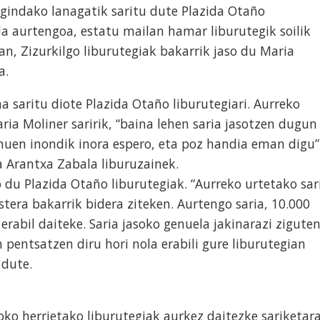
gindako lanagatik saritu dute Plazida Otaño
 da aurtengoa, estatu mailan hamar liburutegik soilik
an, Zizurkilgo liburutegiak bakarrik jaso du Maria
oa.
a saritu diote Plazida Otaño liburutegiari. Aurreko
ria Moliner saririk, “baina lehen saria jasotzen dugun
nuen inondik inora espero, eta poz handia eman digu”
a Arantxa Zabala liburuzainek.
o du Plazida Otaño liburutegiak. “Aurreko urtetako sar
stera bakarrik bidera ziteken. Aurtengo saria, 10.000
rabil daiteke. Saria jasoko genuela jakinarazi zigute
entsatzen diru hori nola erabili gure liburutegian
 dute.
oko herrietako liburutegiak aurkez daitezke sariketara