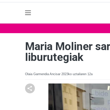
Maria Moliner sar
liburutegiak
Olaia Garmendia Ancisar
2023ko uztailaren 12a