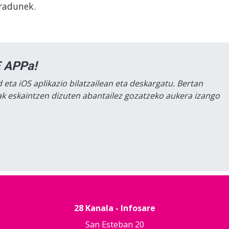
uradunek.
 APPa!
 eta iOS aplikazio bilatzailean eta deskargatu. Bertan
lak eskaintzen dizuten abantailez gozatzeko aukera izango
28 Kanala - Infosare
San Esteban 20