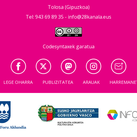
Tolosa (Gipuzkoa)
Tel: 943 69 89 35 -
info@28kanala.eus
Codesyntaxek garatua
LEGE OHARRA
PUBLIZITATEA
ARAUAK
HARREMANE