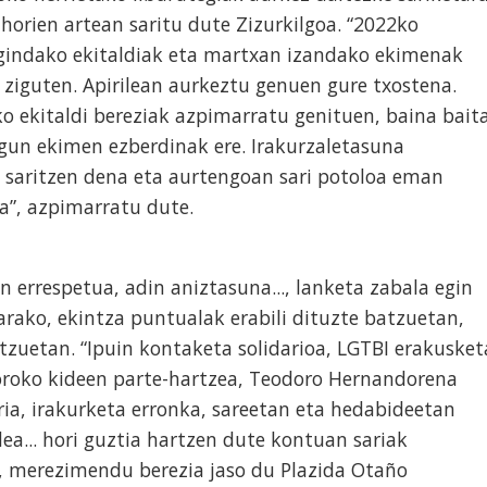
 horien artean saritu dute Zizurkilgoa. “2022ko
gindako ekitaldiak eta martxan izandako ekimenak
 ziguten. Apirilean aurkeztu genuen gure txostena.
o ekitaldi bereziak azpimarratu genituen, baina bait
gun ekimen ezberdinak ere. Irakurzaletasuna
a saritzen dena eta aurtengoan sari potoloa eman
da”, azpimarratu dute.
n errespetua, adin aniztasuna..., lanketa zabala egin
arako, ekintza puntualak erabili dituzte batzuetan,
zuetan. “Ipuin kontaketa solidarioa, LGTBI erakusket
soroko kideen parte-hartzea, Teodoro Hernandorena
aria, irakurketa erronka, sareetan eta hedabideetan
a... hori guztia hartzen dute kontuan sariak
, merezimendu berezia jaso du Plazida Otaño