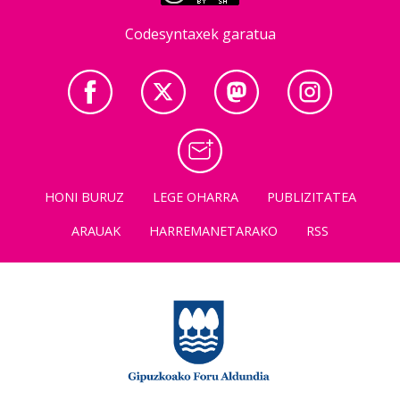
Codesyntaxek garatua
HONI BURUZ
LEGE OHARRA
PUBLIZITATEA
ARAUAK
HARREMANETARAKO
RSS