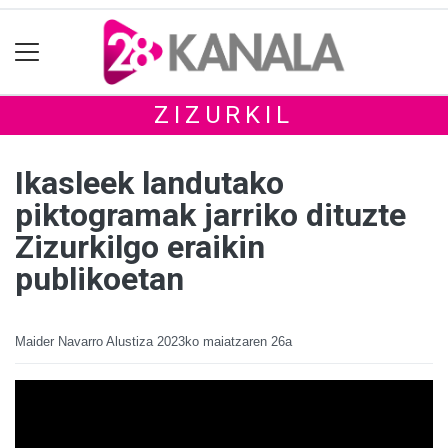
ZIZURKIL
Ikasleek landutako
piktogramak jarriko dituzte
Zizurkilgo eraikin
publikoetan
Maider Navarro Alustiza
2023ko maiatzaren 26a