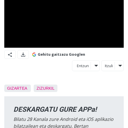
Gehitu gaitzazu Googlen
Entzun
Itzuli
GIZARTEA
ZIZURKIL
DESKARGATU GURE APPa!
Bilatu 28 Kanala zure Android eta iOS aplikazio
bilatzailean eta deskargatu. Bertan