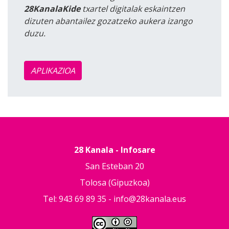
28KanalaKide
txartel digitalak eskaintzen
dizuten abantailez gozatzeko aukera izango
duzu.
APLIKAZIOA
28 Kanala - Infosare
San Esteban 20
Tolosa (Gipuzkoa)
Tel: 943 69 89 35 -
info@28kanala.eus