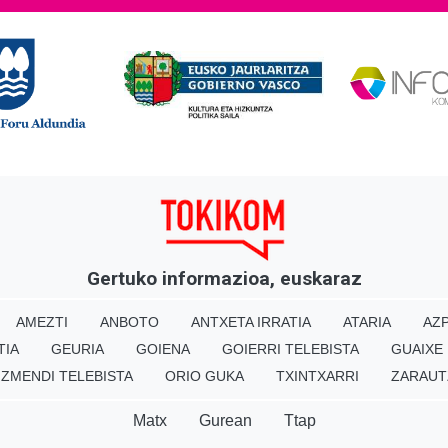
Gertuko informazioa, euskaraz
AMEZTI
ANBOTO
ANTXETA IRRATIA
ATARIA
AZP
TIA
GEURIA
GOIENA
GOIERRI TELEBISTA
GUAIXE
IZMENDI TELEBISTA
ORIO GUKA
TXINTXARRI
ZARAUT
Matx
Gurean
Ttap