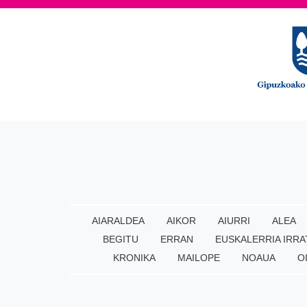
AIARALDEA
AIKOR
AIURRI
ALEA
BEGITU
ERRAN
EUSKALERRIA IRRA
KRONIKA
MAILOPE
NOAUA
O