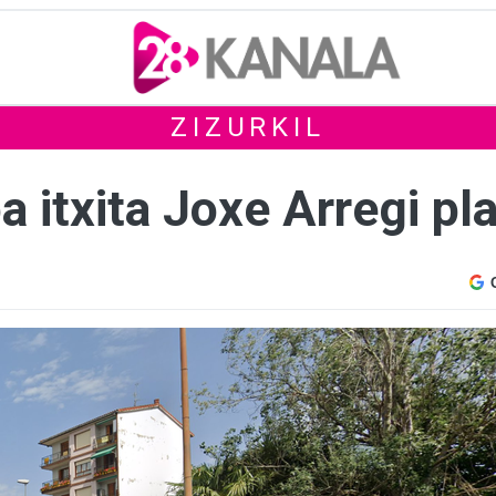
ZIZURKIL
oa itxita Joxe Arregi p