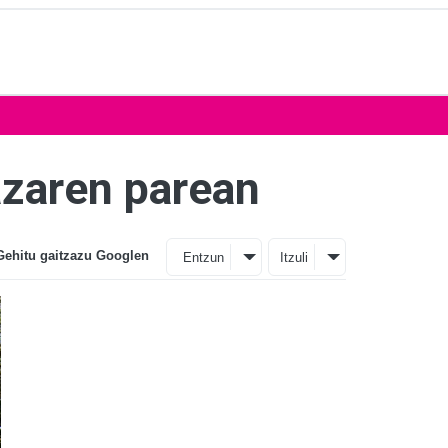
lazaren parean
Gehitu gaitzazu Googlen
Entzun
Itzuli