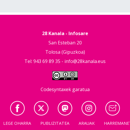
28 Kanala - Infosare
San Esteban 20
Tolosa (Gipuzkoa)
Tel: 943 69 89 35 -
info@28kanala.eus
Codesyntaxek garatua
LEGE OHARRA
PUBLIZITATEA
ARAUAK
HARREMANE