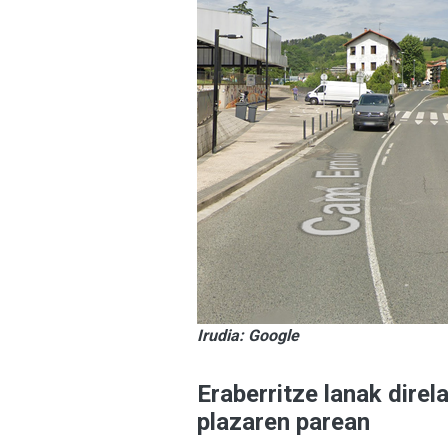
Irudia: Google
Eraberritze lanak direla
plazaren parean