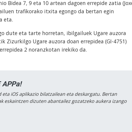
io Bidea 7, 9 eta 10 artean dagoen errepide zatia (Jox
gailuen trafikorako itxita egongo da bertan egin
a eta.
o dute eta tarte horretan, ibilgailuek Ugare auzora
itik Zizurkilgo Ugare auzora doan errepidea (GI-4751)
 errepidea 2 noranzkotan irekiko da.
 APPa!
 eta iOS aplikazio bilatzailean eta deskargatu. Bertan
lak eskaintzen dizuten abantailez gozatzeko aukera izango