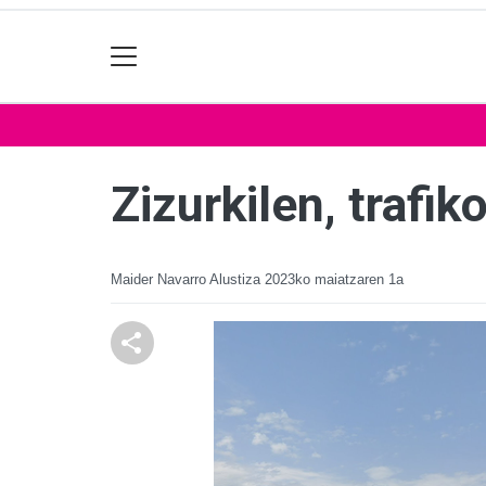
Zizurkilen, trafik
Maider Navarro Alustiza
2023ko maiatzaren 1a