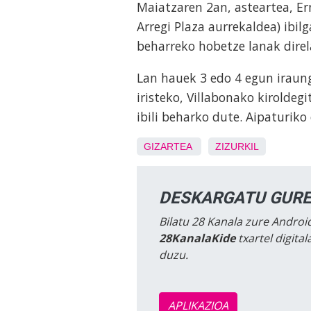
Maiatzaren 2an, asteartea, Ern
Arregi Plaza aurrekaldea) ibil
beharreko hobetze lanak direl
Lan hauek 3 edo 4 egun iraung
iristeko, Villabonako kiroldeg
ibili beharko dute. Aipaturiko
GIZARTEA
ZIZURKIL
DESKARGATU GURE
Bilatu 28 Kanala zure Android
28KanalaKide
txartel digita
duzu.
APLIKAZIOA