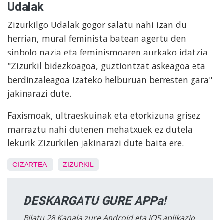
Udalak
Zizurkilgo Udalak gogor salatu nahi izan du
herrian, mural feminista batean agertu den
sinbolo nazia eta feminismoaren aurkako idatzia.
"Zizurkil bidezkoagoa, guztiontzat askeagoa eta
berdinzaleagoa izateko helburuan berresten gara"
jakinarazi dute.
Faxismoak, ultraeskuinak eta etorkizuna grisez
marraztu nahi dutenen mehatxuek ez dutela
lekurik Zizurkilen jakinarazi dute baita ere.
GIZARTEA
ZIZURKIL
DESKARGATU GURE APPa!
Bilatu 28 Kanala zure Android eta iOS aplikazio