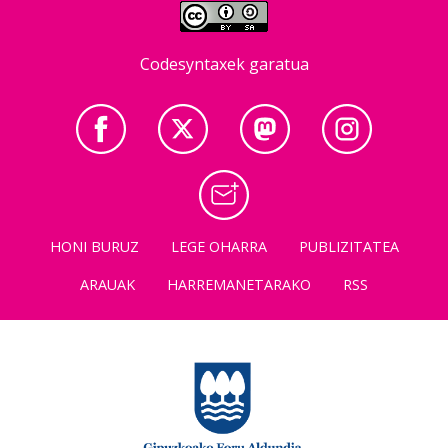
Codesyntaxek garatua
HONI BURUZ
LEGE OHARRA
PUBLIZITATEA
ARAUAK
HARREMANETARAKO
RSS