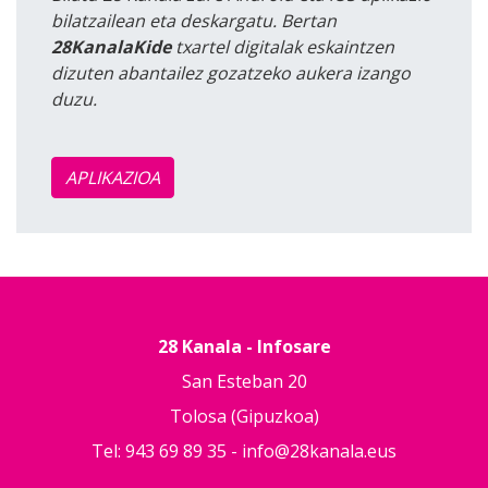
bilatzailean eta deskargatu. Bertan
28KanalaKide
txartel digitalak eskaintzen
dizuten abantailez gozatzeko aukera izango
duzu.
APLIKAZIOA
28 Kanala - Infosare
San Esteban 20
Tolosa (Gipuzkoa)
Tel: 943 69 89 35 -
info@28kanala.eus