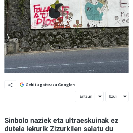
Gehitu gaitzazu Googlen
Entzun
Itzuli
Sinbolo naziek eta ultraeskuinak ez
dutela lekurik Zizurkilen salatu du