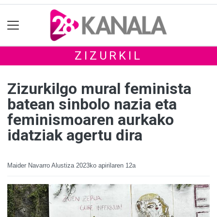
ZIZURKIL
Zizurkilgo mural feminista
batean sinbolo nazia eta
feminismoaren aurkako
idatziak agertu dira
Maider Navarro Alustiza
2023ko apirilaren 12a