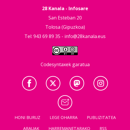
28 Kanala - Infosare
San Esteban 20
Tolosa (Gipuzkoa)
Tel: 943 69 89 35 -
info@28kanala.eus
Codesyntaxek garatua
HONI BURUZ
LEGE OHARRA
PUBLIZITATEA
ARAUAK
HARREMANETARAKO
RSS