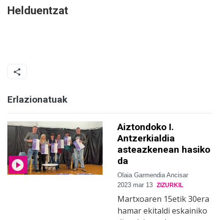
Helduentzat
Erlazionatuak
Aiztondoko I.
Antzerkialdia
asteazkenean hasiko
da
Olaia Garmendia Ancisar
2023 mar 13
ZIZURKIL
Martxoaren 15etik 30era
hamar ekitaldi eskainiko