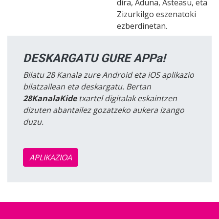
dira, Aduna, Asteasu, eta
Zizurkilgo eszenatoki
ezberdinetan.
DESKARGATU GURE APPa!
Bilatu 28 Kanala zure Android eta iOS aplikazio
bilatzailean eta deskargatu. Bertan
28KanalaKide
txartel digitalak eskaintzen
dizuten abantailez gozatzeko aukera izango
duzu.
APLIKAZIOA