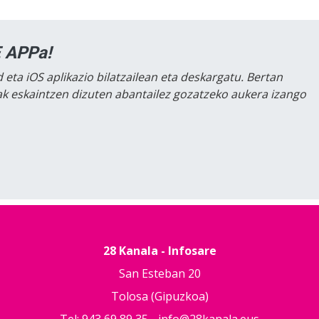
 APPa!
 eta iOS aplikazio bilatzailean eta deskargatu. Bertan
lak eskaintzen dizuten abantailez gozatzeko aukera izango
28 Kanala - Infosare
San Esteban 20
Tolosa (Gipuzkoa)
Tel: 943 69 89 35 -
info@28kanala.eus