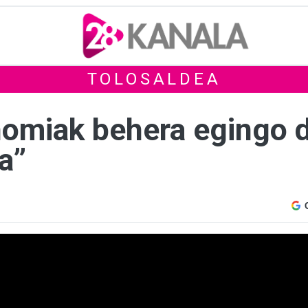
TOLOSALDEA
omiak behera egingo d
a”