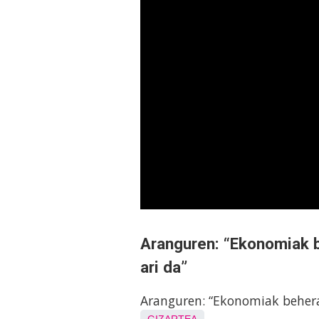
Aranguren: “Ekonomiak b
ari da”
Aranguren: “Ekonomiak behera 