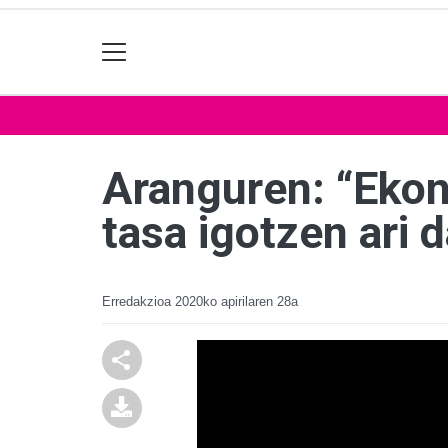
Aranguren: “Ekon
tasa igotzen ari d
Erredakzioa
2020ko apirilaren 28a