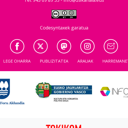
Codesyntaxek garatua
LEGE OHARRA
PUBLIZITATEA
ARAUAK
HARREMANE