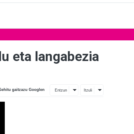
u eta langabezia
Gehitu gaitzazu Googlen
Entzun
Itzuli