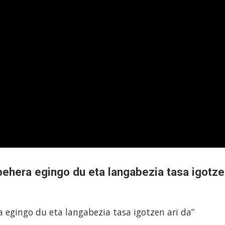
ehera egingo du eta langabezia tasa igotz
egingo du eta langabezia tasa igotzen ari da”