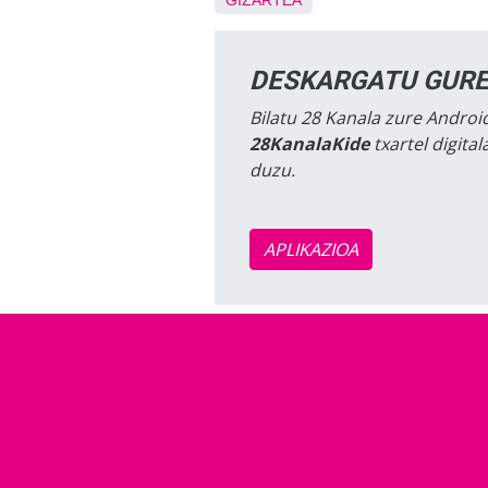
GIZARTEA
DESKARGATU GURE
Bilatu 28 Kanala zure Android
28KanalaKide
txartel digita
duzu.
APLIKAZIOA