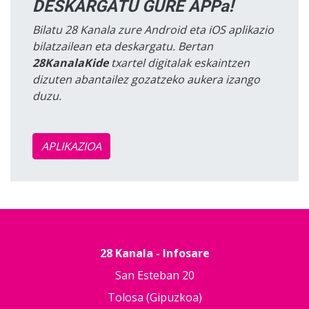
DESKARGATU GURE APPa!
Bilatu 28 Kanala zure Android eta iOS aplikazio
bilatzailean eta deskargatu. Bertan
28KanalaKide
txartel digitalak eskaintzen
dizuten abantailez gozatzeko aukera izango
duzu.
APLIKAZIOA
28 Kanala - Infosare
San Esteban 20
Tolosa (Gipuzkoa)