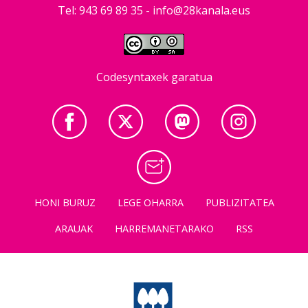
Tel: 943 69 89 35 -
info@28kanala.eus
Codesyntaxek garatua
HONI BURUZ
LEGE OHARRA
PUBLIZITATEA
ARAUAK
HARREMANETARAKO
RSS