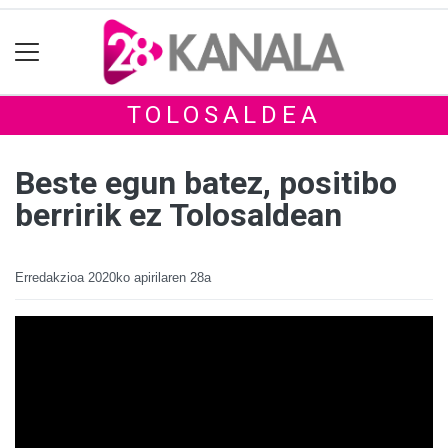
TOLOSALDEA
Beste egun batez, positibo
berririk ez Tolosaldean
Erredakzioa
2020ko apirilaren 28a