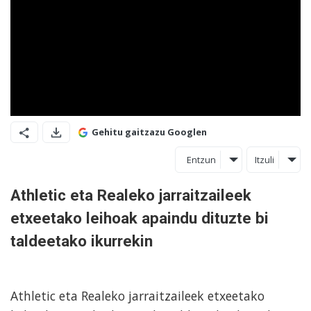
Gehitu gaitzazu Googlen
Entzun
Itzuli
Athletic eta Realeko jarraitzaileek
etxeetako leihoak apaindu dituzte bi
taldeetako ikurrekin
Athletic eta Realeko jarraitzaileek etxeetako