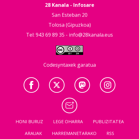
28 Kanala - Infosare
San Esteban 20
Tolosa (Gipuzkoa)
Tel: 943 69 89 35 -
info@28kanala.eus
Codesyntaxek garatua
HONI BURUZ
LEGE OHARRA
PUBLIZITATEA
ARAUAK
HARREMANETARAKO
RSS