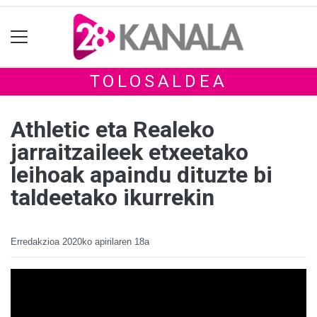
TOLOSALDEA
Athletic eta Realeko
jarraitzaileek etxeetako
leihoak apaindu dituzte bi
taldeetako ikurrekin
Erredakzioa
2020ko apirilaren 18a