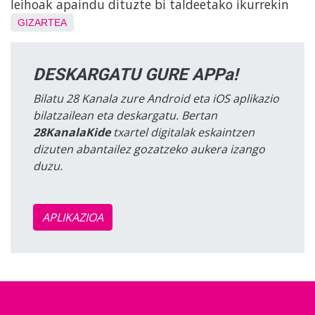
leihoak apaindu dituzte bi taldeetako ikurrekin
GIZARTEA
DESKARGATU GURE APPa!
Bilatu 28 Kanala zure Android eta iOS aplikazio
bilatzailean eta deskargatu. Bertan
28KanalaKide
txartel digitalak eskaintzen
dizuten abantailez gozatzeko aukera izango
duzu.
APLIKAZIOA