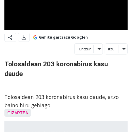
Gehitu gaitzazu Googlen
Entzun
Itzuli
Tolosaldean 203 koronabirus kasu
daude
Tolosaldean 203 koronabirus kasu daude, atzo
baino hiru gehiago
GIZARTEA