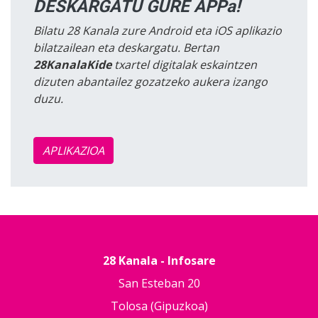
DESKARGATU GURE APPa!
Bilatu 28 Kanala zure Android eta iOS aplikazio
bilatzailean eta deskargatu. Bertan
28KanalaKide
txartel digitalak eskaintzen
dizuten abantailez gozatzeko aukera izango
duzu.
APLIKAZIOA
28 Kanala - Infosare
San Esteban 20
Tolosa (Gipuzkoa)