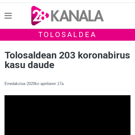
TOLOSALDEA
Tolosaldean 203 koronabirus
kasu daude
Erredakzioa
2020ko apirilaren 17a