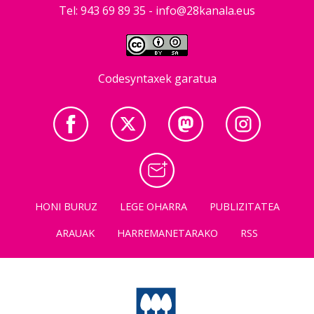
Tel: 943 69 89 35 -
info@28kanala.eus
Codesyntaxek garatua
HONI BURUZ
LEGE OHARRA
PUBLIZITATEA
ARAUAK
HARREMANETARAKO
RSS