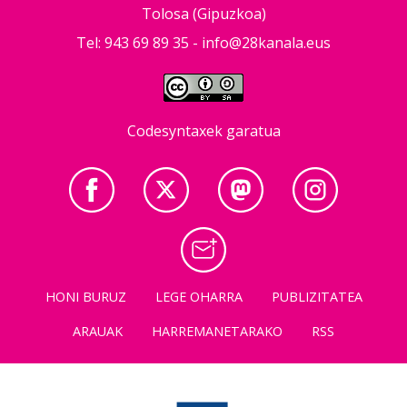
Tolosa (Gipuzkoa)
Tel: 943 69 89 35 -
info@28kanala.eus
Codesyntaxek garatua
HONI BURUZ
LEGE OHARRA
PUBLIZITATEA
ARAUAK
HARREMANETARAKO
RSS