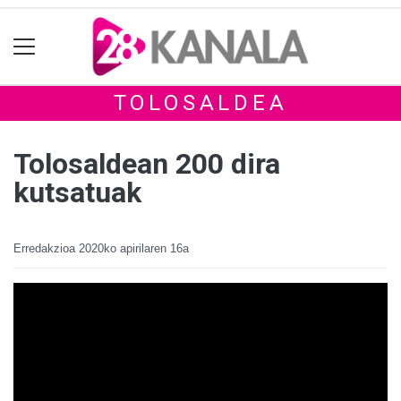
TOLOSALDEA
Tolosaldean 200 dira
kutsatuak
Erredakzioa
2020ko apirilaren 16a