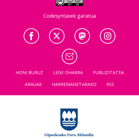
Codesyntaxek garatua
HONI BURUZ
LEGE OHARRA
PUBLIZITATEA
ARAUAK
HARREMANETARAKO
RSS