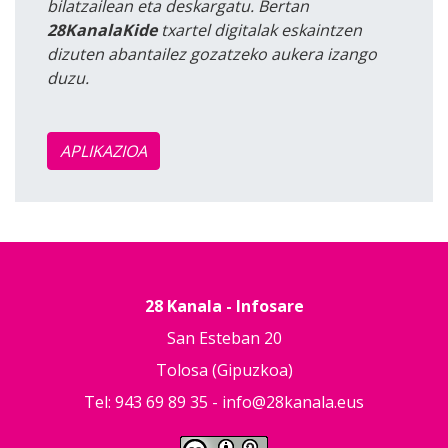
bilatzailean eta deskargatu. Bertan
28KanalaKide
txartel digitalak eskaintzen
dizuten abantailez gozatzeko aukera izango
duzu.
APLIKAZIOA
28 Kanala - Infosare
San Esteban 20
Tolosa (Gipuzkoa)
Tel: 943 69 89 35 -
info@28kanala.eus