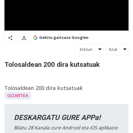
Gehitu gaitzazu Googlen
Entzun
Itzuli
Tolosaldean 200 dira kutsatuak
Tolosaldean 200 dira kutsatuak
GIZARTEA
DESKARGATU GURE APPa!
Bilatu 28 Kanala zure Android eta iOS aplikazio