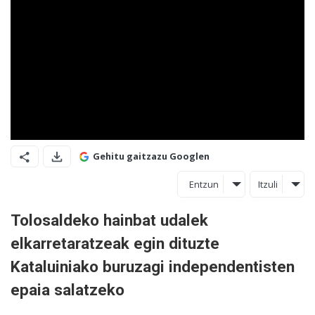
Gehitu gaitzazu Googlen
Entzun
Itzuli
Tolosaldeko hainbat udalek
elkarretaratzeak egin dituzte
Kataluiniako buruzagi independentisten
epaia salatzeko