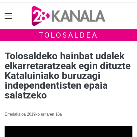
TOLOSALDEA
Tolosaldeko hainbat udalek
elkarretaratzeak egin dituzte
Kataluiniako buruzagi
independentisten epaia
salatzeko
Erredakzioa
2019ko urriaren 18a