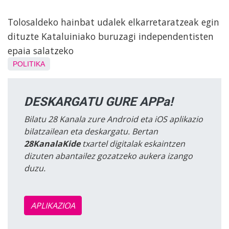
Tolosaldeko hainbat udalek elkarretaratzeak egin
dituzte Kataluiniako buruzagi independentisten
epaia salatzeko
POLITIKA
DESKARGATU GURE APPa!
Bilatu 28 Kanala zure Android eta iOS aplikazio
bilatzailean eta deskargatu. Bertan
28KanalaKide
txartel digitalak eskaintzen
dizuten abantailez gozatzeko aukera izango
duzu.
APLIKAZIOA