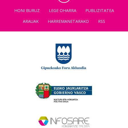
HONI BURUZ
LEGE OHARRA
PUBLIZITATEA
ARAUAK
HARREMANETARAKO
RSS