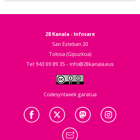
28 Kanala - Infosare
San Esteban 20
Tolosa (Gipuzkoa)
Tel: 943 69 89 35 -
info@28kanala.eus
Codesyntaxek garatua