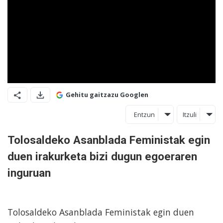
Gehitu gaitzazu Googlen
Entzun
Itzuli
Tolosaldeko Asanblada Feministak egin
duen irakurketa bizi dugun egoeraren
inguruan
Tolosaldeko Asanblada Feministak egin duen