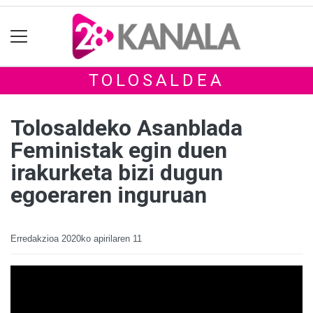
TOLOSALDEA
Tolosaldeko Asanblada
Feministak egin duen
irakurketa bizi dugun
egoeraren inguruan
Erredakzioa
2020ko apirilaren 11