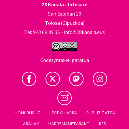
28 Kanala - Infosare
San Esteban 20
Tolosa (Gipuzkoa)
Tel: 943 69 89 35 -
info@28kanala.eus
Codesyntaxek garatua
HONI BURUZ
LEGE OHARRA
PUBLIZITATEA
ARAUAK
HARREMANETARAKO
RSS