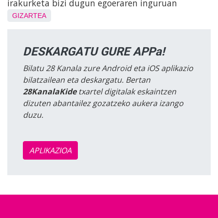
irakurketa bizi dugun egoeraren inguruan
GIZARTEA
DESKARGATU GURE APPa!
Bilatu 28 Kanala zure Android eta iOS aplikazio
bilatzailean eta deskargatu. Bertan
28KanalaKide
txartel digitalak eskaintzen
dizuten abantailez gozatzeko aukera izango
duzu.
APLIKAZIOA