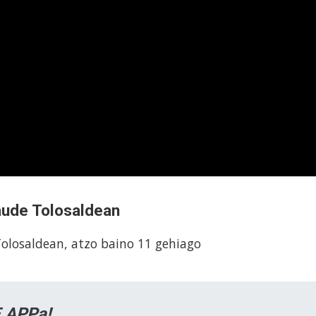
aude Tolosaldean
olosaldean, atzo baino 11 gehiago
 APPa!