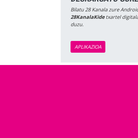
Bilatu 28 Kanala zure Android
28KanalaKide
txartel digita
duzu.
APLIKAZIOA