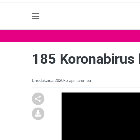
185 Koronabirus 
Erredakzioa
2020ko apirilaren 5a