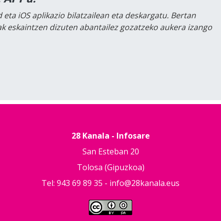
 eta iOS aplikazio bilatzailean eta deskargatu. Bertan
lak eskaintzen dizuten abantailez gozatzeko aukera izango
28 Kanala - Infosare
San Esteban 20
Tolosa (Gipuzkoa)
Tel: 943 69 89 35 -
info@28kanala.eus