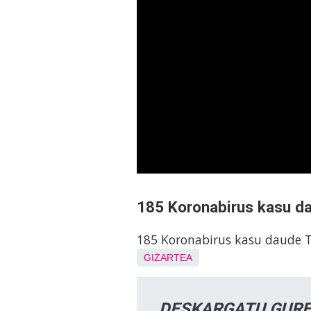
185 Koronabirus kasu d
185 Koronabirus kasu daude T
GIZARTEA
DESKARGATU GURE