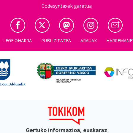
Codesyntaxek garatua
LEGE OHARRA
PUBLIZITATEA
ARAUAK
HARREMANE
Gertuko informazioa, euskaraz