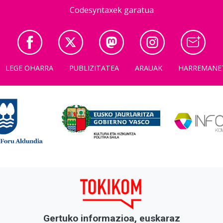
Codesyntaxek garatua
LEGE OHARRA
PUBLIZITATEA
ARAUAK
HARREMANE
Gertuko informazioa, euskaraz