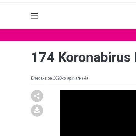
174 Koronabirus 
Erredakzioa
2020ko apirilaren 4a