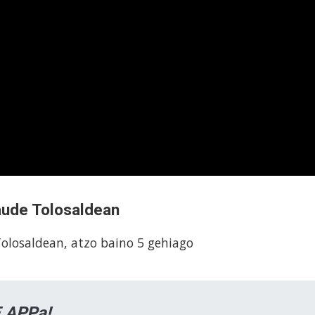
aude Tolosaldean
olosaldean, atzo baino 5 gehiago
 APPa!