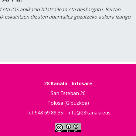
 eta iOS aplikazio bilatzailean eta deskargatu. Bertan
lak eskaintzen dizuten abantailez gozatzeko aukera izango
28 Kanala - Infosare
San Esteban 20
Tolosa (Gipuzkoa)
Tel: 943 69 89 35 -
info@28kanala.eus