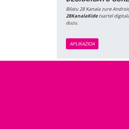
Bilatu 28 Kanala zure Android
28KanalaKide
txartel digita
duzu.
APLIKAZIOA