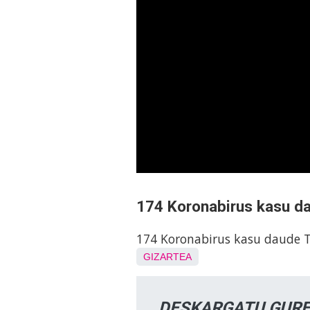
174 Koronabirus kasu d
174 Koronabirus kasu daude T
GIZARTEA
DESKARGATU GURE