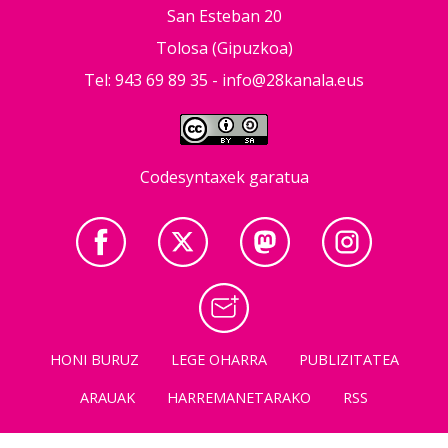
San Esteban 20
Tolosa (Gipuzkoa)
Tel: 943 69 89 35 -
info@28kanala.eus
Codesyntaxek garatua
HONI BURUZ
LEGE OHARRA
PUBLIZITATEA
ARAUAK
HARREMANETARAKO
RSS