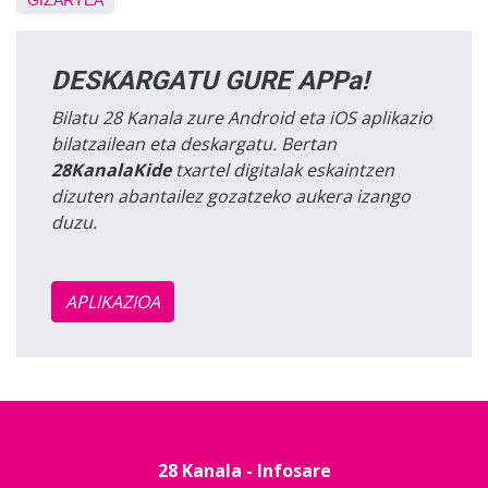
GIZARTEA
DESKARGATU GURE APPa!
Bilatu 28 Kanala zure Android eta iOS aplikazio
bilatzailean eta deskargatu. Bertan
28KanalaKide
txartel digitalak eskaintzen
dizuten abantailez gozatzeko aukera izango
duzu.
APLIKAZIOA
28 Kanala - Infosare