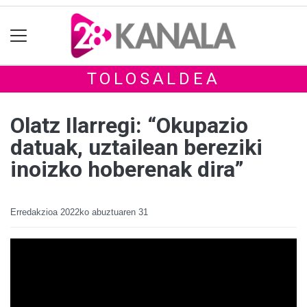
TOLOSALDEA
Olatz Ilarregi: “Okupazio
datuak, uztailean bereziki
inoizko hoberenak dira”
Erredakzioa
2022ko abuztuaren 31