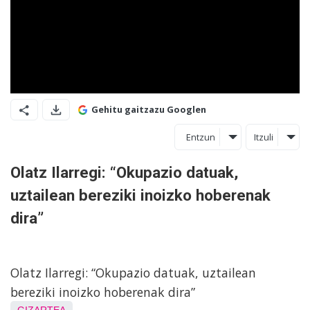
Gehitu gaitzazu Googlen
Entzun
Itzuli
Olatz Ilarregi: “Okupazio datuak,
uztailean bereziki inoizko hoberenak
dira”
Olatz Ilarregi: “Okupazio datuak, uztailean
bereziki inoizko hoberenak dira”