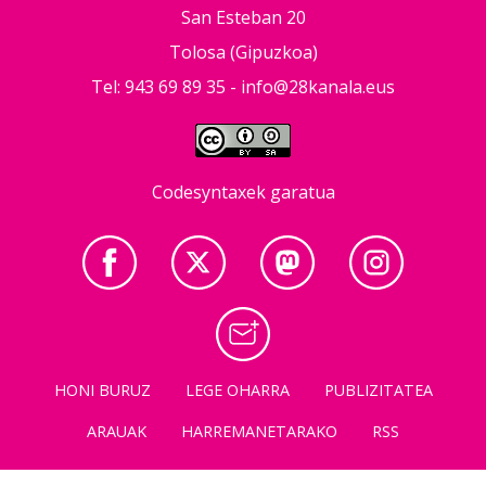
San Esteban 20
Tolosa (Gipuzkoa)
Tel: 943 69 89 35 -
info@28kanala.eus
Codesyntaxek garatua
HONI BURUZ
LEGE OHARRA
PUBLIZITATEA
ARAUAK
HARREMANETARAKO
RSS