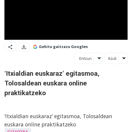
Gehitu gaitzazu Googlen
Entzun
Itzuli
‘Itxialdian euskaraz’ egitasmoa,
Tolosaldean euskara online
praktikatzeko
‘Itxialdian euskaraz’ egitasmoa, Tolosaldean
euskara online praktikatzeko