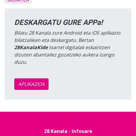
GIZARTEA
DESKARGATU GURE APPa!
Bilatu 28 Kanala zure Android eta iOS aplikazio
bilatzailean eta deskargatu. Bertan
28KanalaKide
txartel digitalak eskaintzen
dizuten abantailez gozatzeko aukera izango
duzu.
APLIKAZIOA
28 Kanala - Infosare