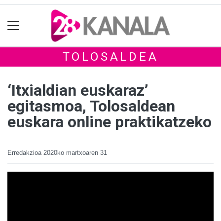
TOLOSALDEA
‘Itxialdian euskaraz’
egitasmoa, Tolosaldean
euskara online praktikatzeko
Erredakzioa
2020ko martxoaren 31