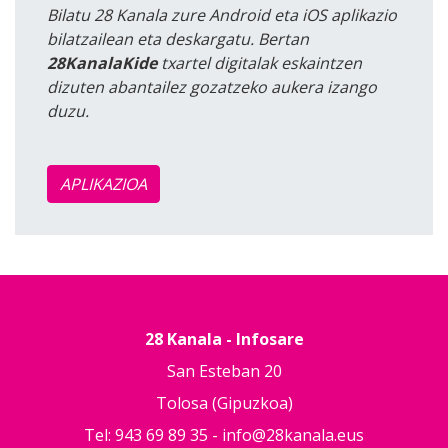
Bilatu 28 Kanala zure Android eta iOS aplikazio
bilatzailean eta deskargatu. Bertan
28KanalaKide
txartel digitalak eskaintzen
dizuten abantailez gozatzeko aukera izango
duzu.
APLIKAZIOA
28 Kanala - Infosare
San Esteban 20
Tolosa (Gipuzkoa)
Tel: 943 69 89 35 -
info@28kanala.eus