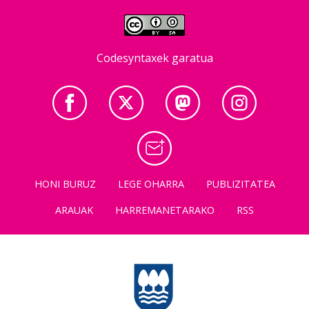
Codesyntaxek garatua
HONI BURUZ
LEGE OHARRA
PUBLIZITATEA
ARAUAK
HARREMANETARAKO
RSS