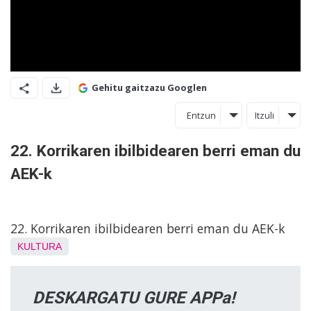
Gehitu gaitzazu Googlen
Entzun
Itzuli
22. Korrikaren ibilbidearen berri eman du
AEK-k
22. Korrikaren ibilbidearen berri eman du AEK-k
KULTURA
DESKARGATU GURE APPa!