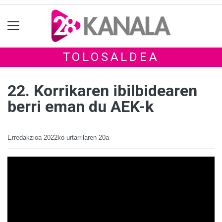
TOLOSALDEA
22. Korrikaren ibilbidearen
berri eman du AEK-k
Erredakzioa
2022ko urtarrilaren 20a