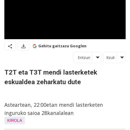
Gehitu gaitzazu Googlen
Entzun
Itzuli
T2T eta T3T mendi lasterketek
eskualdea zeharkatu dute
Asteartean, 22:00etan mendi lasterketen
inguruko saioa 28kanalalean
KIROLA