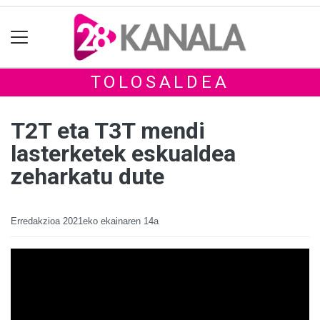
TOLOSALDEA
T2T eta T3T mendi
lasterketek eskualdea
zeharkatu dute
Erredakzioa
2021eko ekainaren 14a