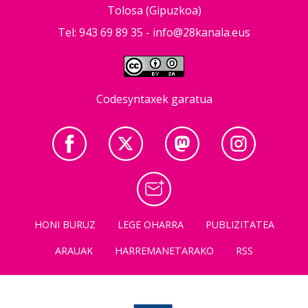
Tolosa (Gipuzkoa)
Tel: 943 69 89 35 -
info@28kanala.eus
Codesyntaxek garatua
HONI BURUZ
LEGE OHARRA
PUBLIZITATEA
ARAUAK
HARREMANETARAKO
RSS