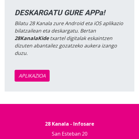
DESKARGATU GURE APPa!
Bilatu 28 Kanala zure Android eta iOS aplikazio
bilatzailean eta deskargatu. Bertan
28KanalaKide
txartel digitalak eskaintzen
dizuten abantailez gozatzeko aukera izango
duzu.
APLIKAZIOA
28 Kanala - Infosare
San Esteban 20