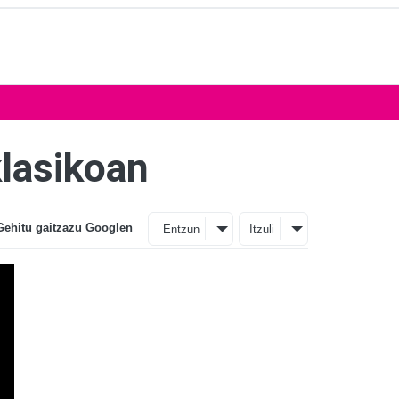
klasikoan
Gehitu gaitzazu Googlen
Entzun
Itzuli