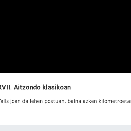
XVII. Aitzondo klasikoan
Valls joan da lehen postuan, baina azken kilometroeta