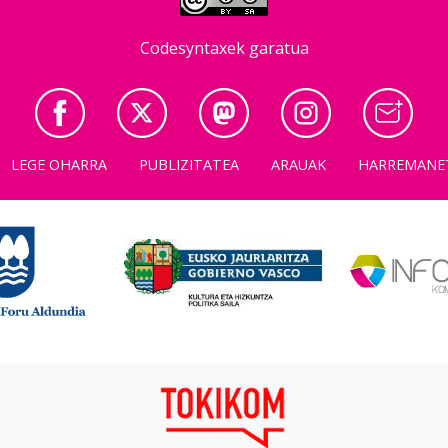
Codesyntaxek garatua
LEGE OHARRA
PUBLIZITATEA
ARAUAK
HARREMANE