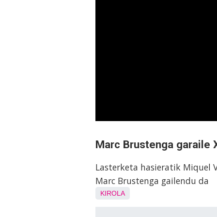
Marc Brustenga garaile 
Lasterketa hasieratik Miquel 
Marc Brustenga gailendu da
KIROLA