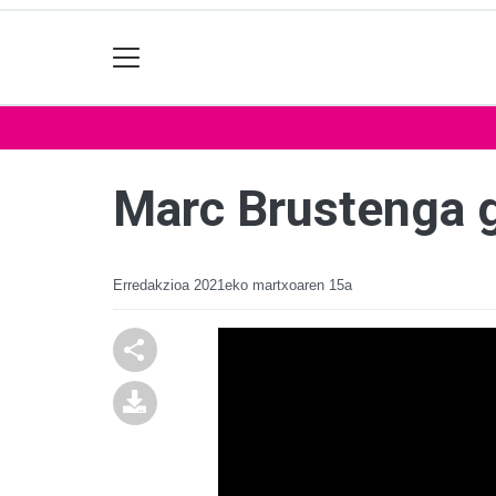
Marc Brustenga g
Erredakzioa
2021eko martxoaren 15a