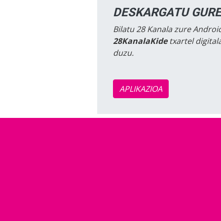
DESKARGATU GURE
Bilatu 28 Kanala zure Android
28KanalaKide
txartel digita
duzu.
APLIKAZIOA