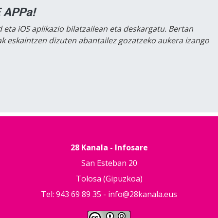
 APPa!
 eta iOS aplikazio bilatzailean eta deskargatu. Bertan
lak eskaintzen dizuten abantailez gozatzeko aukera izango
28 Kanala - Infosare
San Esteban 20
Tolosa (Gipuzkoa)
Tel: 943 69 89 35 -
info@28kanala.eus