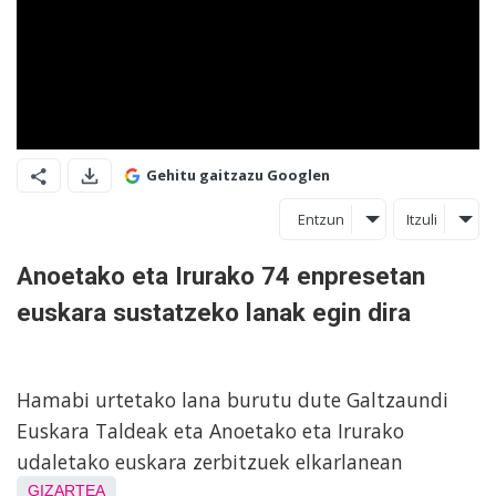
Gehitu gaitzazu Googlen
Entzun
Itzuli
Anoetako eta Irurako 74 enpresetan
euskara sustatzeko lanak egin dira
Hamabi urtetako lana burutu dute Galtzaundi
Euskara Taldeak eta Anoetako eta Irurako
udaletako euskara zerbitzuek elkarlanean
GIZARTEA