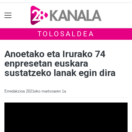
TOLOSALDEA
Anoetako eta Irurako 74
enpresetan euskara
sustatzeko lanak egin dira
Erredakzioa
2021eko martxoaren 1a