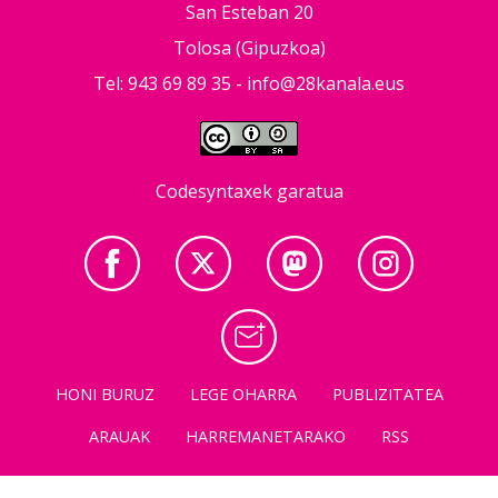
San Esteban 20
Tolosa (Gipuzkoa)
Tel: 943 69 89 35 -
info@28kanala.eus
Codesyntaxek garatua
HONI BURUZ
LEGE OHARRA
PUBLIZITATEA
ARAUAK
HARREMANETARAKO
RSS