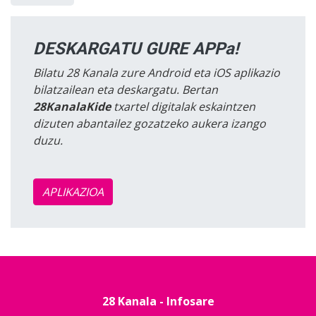
DESKARGATU GURE APPa!
Bilatu 28 Kanala zure Android eta iOS aplikazio
bilatzailean eta deskargatu. Bertan
28KanalaKide
txartel digitalak eskaintzen
dizuten abantailez gozatzeko aukera izango
duzu.
APLIKAZIOA
28 Kanala - Infosare