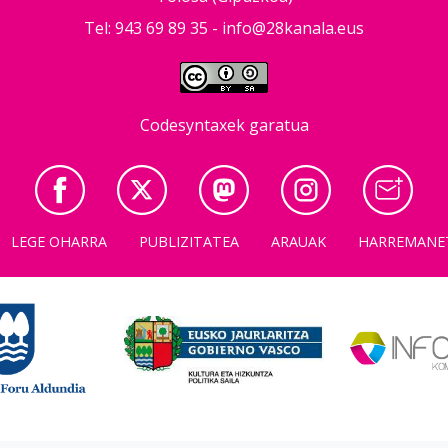
Tel: 943 69 89 35 -
info@28kanala.eus
Codesyntaxek garatua
LEGE OHARRA
PUBLIZITATEA
ARAUAK
HARREMANE