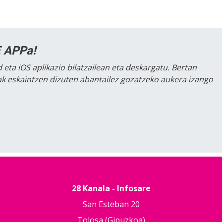
 APPa!
 eta iOS aplikazio bilatzailean eta deskargatu. Bertan
lak eskaintzen dizuten abantailez gozatzeko aukera izango
28 Kanala - Infosare
San Esteban 20
Tolosa (Gipuzkoa)