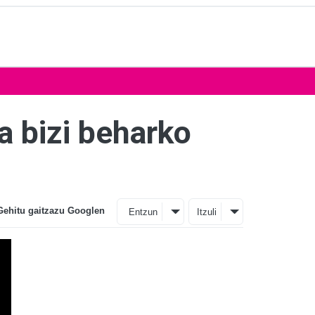
a bizi beharko
Gehitu gaitzazu Googlen
Entzun
Itzuli