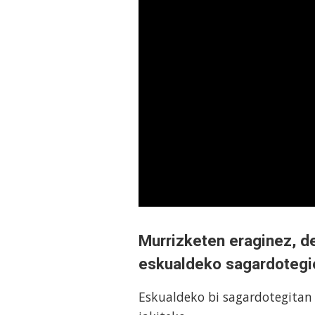
Murrizketen eraginez, de
eskualdeko sagardotegi
Eskualdeko bi sagardotegitan i