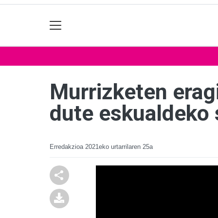
Murrizketen eragi
dute eskualdeko 
Erredakzioa
2021eko urtarrilaren 25a