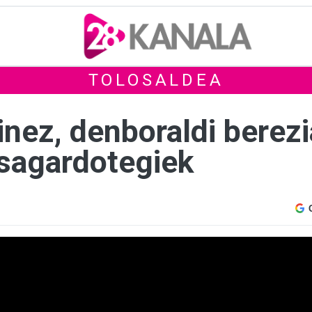
TOLOSALDEA
nez, denboraldi berezi
sagardotegiek