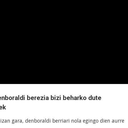
nboraldi berezia bizi beharko dute
ek
zan gara, denboraldi berriari nola egingo dien aurre