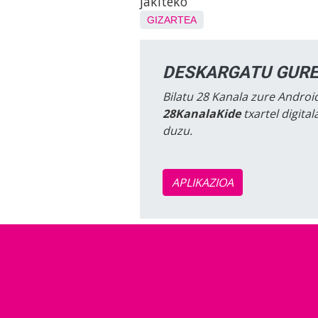
jakiteko
GIZARTEA
DESKARGATU GURE
Bilatu 28 Kanala zure Android
28KanalaKide
txartel digita
duzu.
APLIKAZIOA