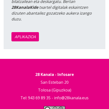
bilatzailean eta deskargatu. Bertan
28KanalaKide
txartel digitalak eskaintzen
dizuten abantailez gozatzeko aukera izango
duzu.
APLIKAZIOA
28 Kanala - Infosare
San Esteban 20
Tolosa (Gipuzkoa)
Tel: 943 69 89 35 -
info@28kanala.eus