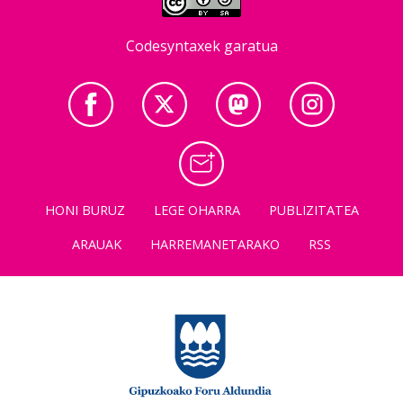
Codesyntaxek garatua
HONI BURUZ
LEGE OHARRA
PUBLIZITATEA
ARAUAK
HARREMANETARAKO
RSS