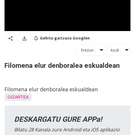
Gehitu gaitzazu Googlen
Entzun
Itzuli
Filomena elur denboralea eskualdean
Filomena elur denboralea eskualdean
GIZARTEA
DESKARGATU GURE APPa!
Bilatu 28 Kanala zure Android eta iOS aplikazio