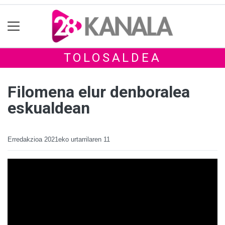
TOLOSALDEA
Filomena elur denboralea
eskualdean
Erredakzioa
2021eko urtarrilaren 11