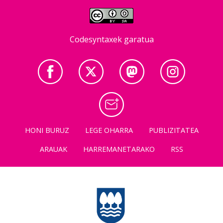
Codesyntaxek garatua
HONI BURUZ
LEGE OHARRA
PUBLIZITATEA
ARAUAK
HARREMANETARAKO
RSS