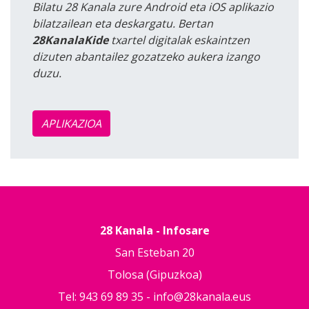
Bilatu 28 Kanala zure Android eta iOS aplikazio
bilatzailean eta deskargatu. Bertan
28KanalaKide
txartel digitalak eskaintzen
dizuten abantailez gozatzeko aukera izango
duzu.
APLIKAZIOA
28 Kanala - Infosare
San Esteban 20
Tolosa (Gipuzkoa)
Tel: 943 69 89 35 -
info@28kanala.eus