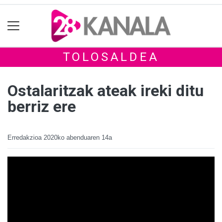
TOLOSALDEA
Ostalaritzak ateak ireki ditu
berriz ere
Erredakzioa
2020ko abenduaren 14a