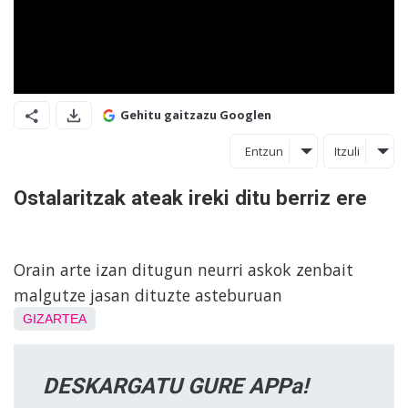
Gehitu gaitzazu Googlen
Entzun
Itzuli
Ostalaritzak ateak ireki ditu berriz ere
Orain arte izan ditugun neurri askok zenbait
malgutze jasan dituzte asteburuan
GIZARTEA
DESKARGATU GURE APPa!