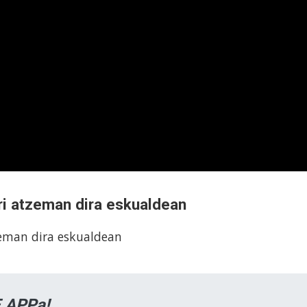
ri atzeman dira eskualdean
zeman dira eskualdean
 APPa!