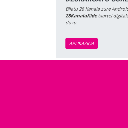
Bilatu 28 Kanala zure Android
28KanalaKide
txartel digita
duzu.
APLIKAZIOA