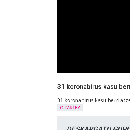
31 koronabirus kasu ber
31 koronabirus kasu berri at
GIZARTEA
DESKARGATU GURE