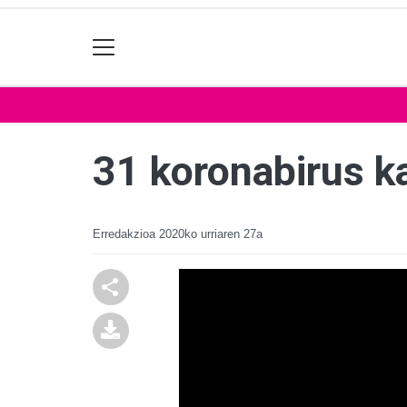
31 koronabirus k
Erredakzioa
2020ko urriaren 27a