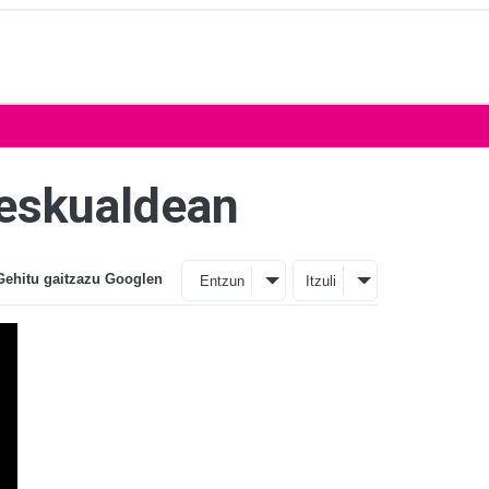
 eskualdean
Gehitu gaitzazu Googlen
Entzun
Itzuli