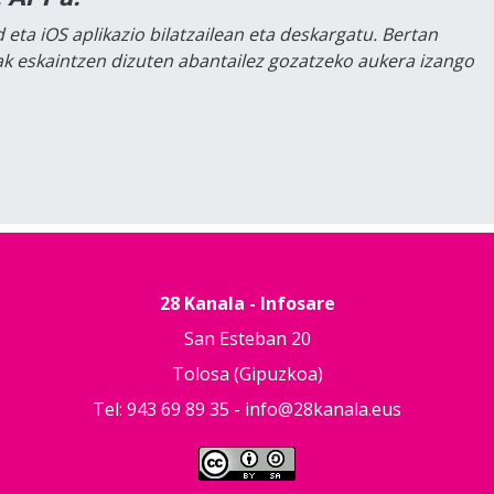
 eta iOS aplikazio bilatzailean eta deskargatu. Bertan
lak eskaintzen dizuten abantailez gozatzeko aukera izango
28 Kanala - Infosare
San Esteban 20
Tolosa (Gipuzkoa)
Tel: 943 69 89 35 -
info@28kanala.eus