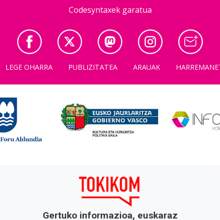
Codesyntaxek garatua
LEGE OHARRA
PUBLIZITATEA
ARAUAK
HARREMANE
Gertuko informazioa, euskaraz