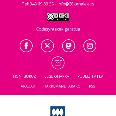
Tel: 943 69 89 35 -
info@28kanala.eus
Codesyntaxek garatua
HONI BURUZ
LEGE OHARRA
PUBLIZITATEA
ARAUAK
HARREMANETARAKO
RSS