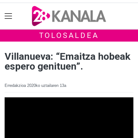
TOLOSALDEA
Villanueva: “Emaitza hobeak
espero genituen”.
Erredakzioa
2020ko uztailaren 13a