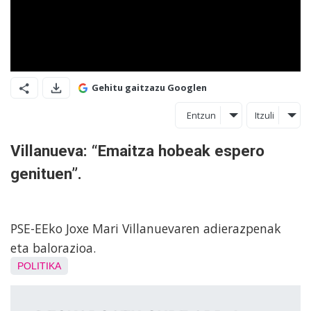
Gehitu gaitzazu Googlen
Entzun
Itzuli
Villanueva: “Emaitza hobeak espero
genituen”.
PSE-EEko Joxe Mari Villanuevaren adierazpenak
eta balorazioa.
POLITIKA