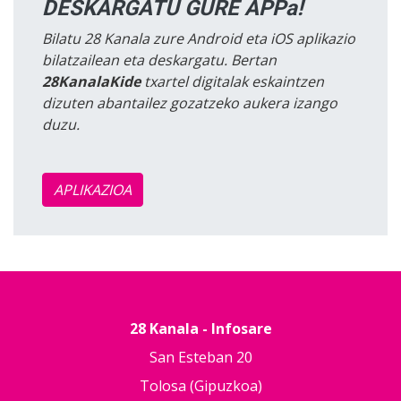
DESKARGATU GURE APPa!
Bilatu 28 Kanala zure Android eta iOS aplikazio
bilatzailean eta deskargatu. Bertan
28KanalaKide
txartel digitalak eskaintzen
dizuten abantailez gozatzeko aukera izango
duzu.
APLIKAZIOA
28 Kanala - Infosare
San Esteban 20
Tolosa (Gipuzkoa)