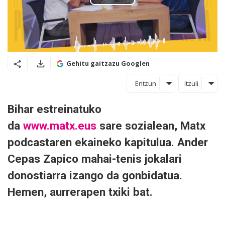
Gehitu gaitzazu Googlen
Entzun
Itzuli
Bihar estreinatuko
da
www.matx.eus
sare sozialean, Matx
podcastaren ekaineko kapitulua.
Ander
Cepas Zapico mahai-tenis jokalari
donostiarra
izango da gonbidatua.
Hemen, aurrerapen txiki bat.