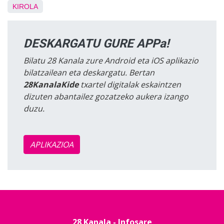
KIROLA
DESKARGATU GURE APPa!
Bilatu 28 Kanala zure Android eta iOS aplikazio
bilatzailean eta deskargatu. Bertan
28KanalaKide
txartel digitalak eskaintzen
dizuten abantailez gozatzeko aukera izango
duzu.
APLIKAZIOA
28 Kanala - Infosare