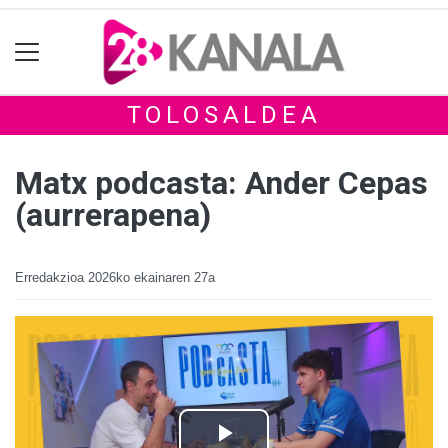
TOLOSALDEA
Matx podcasta: Ander Cepas
(aurrerapena)
Erredakzioa
2026ko ekainaren 27a