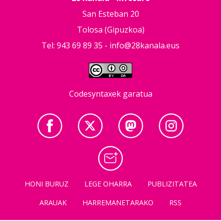
San Esteban 20
Tolosa (Gipuzkoa)
Tel: 943 69 89 35 -
info@28kanala.eus
Codesyntaxek garatua
HONI BURUZ
LEGE OHARRA
PUBLIZITATEA
ARAUAK
HARREMANETARAKO
RSS