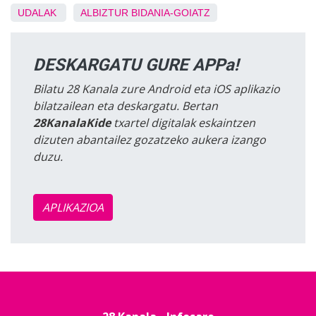
UDALAK
ALBIZTUR
BIDANIA-GOIATZ
DESKARGATU GURE APPa!
Bilatu 28 Kanala zure Android eta iOS aplikazio
bilatzailean eta deskargatu. Bertan
28KanalaKide
txartel digitalak eskaintzen
dizuten abantailez gozatzeko aukera izango
duzu.
APLIKAZIOA