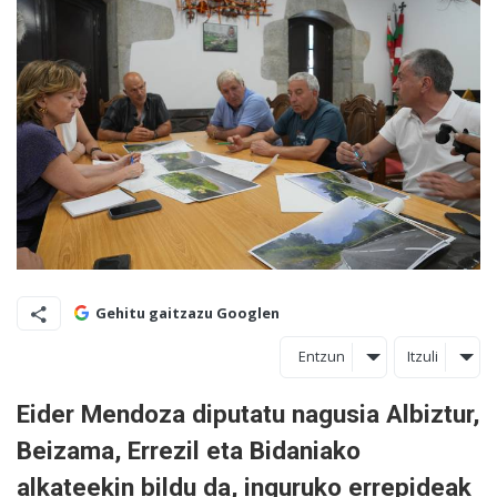
Gehitu gaitzazu Googlen
Entzun
Itzuli
Eider Mendoza diputatu nagusia Albiztur,
Beizama, Errezil eta Bidaniako
alkateekin bildu da, inguruko errepideak