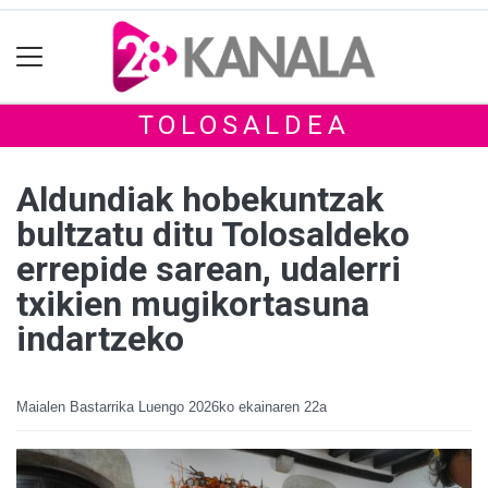
TOLOSALDEA
Aldundiak hobekuntzak
bultzatu ditu Tolosaldeko
errepide sarean, udalerri
txikien mugikortasuna
indartzeko
Maialen Bastarrika Luengo
2026ko ekainaren 22a