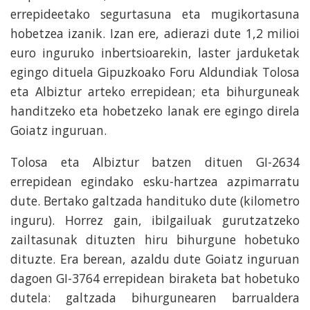
errepideetako segurtasuna eta mugikortasuna
hobetzea izanik. Izan ere, adierazi dute 1,2 milioi
euro inguruko inbertsioarekin, laster jarduketak
egingo dituela Gipuzkoako Foru Aldundiak Tolosa
eta Albiztur arteko errepidean; eta bihurguneak
handitzeko eta hobetzeko lanak ere egingo direla
Goiatz inguruan.
Tolosa eta Albiztur batzen dituen GI-2634
errepidean egindako esku-hartzea azpimarratu
dute. Bertako galtzada handituko dute (kilometro
inguru). Horrez gain, ibilgailuak gurutzatzeko
zailtasunak dituzten hiru bihurgune hobetuko
dituzte. Era berean, azaldu dute Goiatz inguruan
dagoen GI-3764 errepidean biraketa bat hobetuko
dutela: galtzada bihurgunearen barrualdera