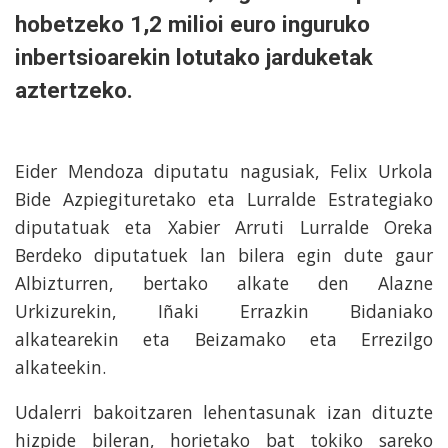
hobetzeko 1,2 milioi euro inguruko
inbertsioarekin lotutako jarduketak
aztertzeko.
Eider Mendoza diputatu nagusiak, Felix Urkola
Bide Azpiegituretako eta Lurralde Estrategiako
diputatuak eta Xabier Arruti Lurralde Oreka
Berdeko diputatuek lan bilera egin dute gaur
Albizturren, bertako alkate den Alazne
Urkizurekin, Iñaki Errazkin Bidaniako
alkatearekin eta Beizamako eta Errezilgo
alkateekin.
Udalerri bakoitzaren lehentasunak izan dituzte
hizpide bileran, horietako bat tokiko sareko