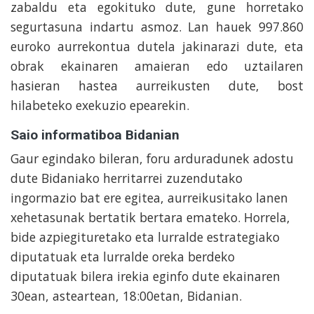
zabaldu eta egokituko dute, gune horretako
segurtasuna indartu asmoz. Lan hauek 997.860
euroko aurrekontua dutela jakinarazi dute, eta
obrak ekainaren amaieran edo uztailaren
hasieran hastea aurreikusten dute, bost
hilabeteko exekuzio epearekin.
Saio informatiboa Bidanian
Gaur egindako bileran, foru arduradunek adostu
dute Bidaniako herritarrei zuzendutako
ingormazio bat ere egitea, aurreikusitako lanen
xehetasunak bertatik bertara emateko. Horrela,
bide azpiegituretako eta lurralde estrategiako
diputatuak eta lurralde oreka berdeko
diputatuak bilera irekia eginfo dute ekainaren
30ean, asteartean, 18:00etan, Bidanian.