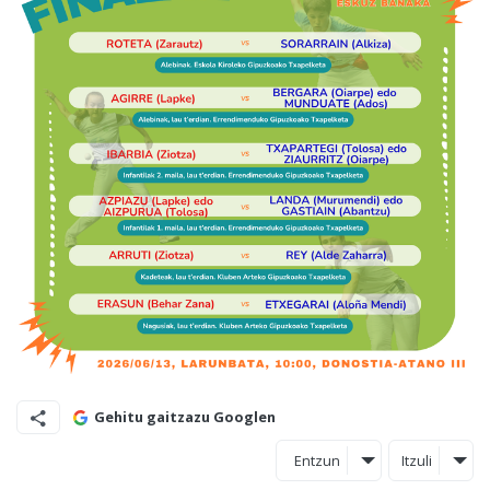
Gehitu gaitzazu Googlen
Entzun
Itzuli