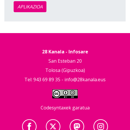
APLIKAZIOA
28 Kanala - Infosare
San Esteban 20
Tolosa (Gipuzkoa)
Tel: 943 69 89 35 -
info@28kanala.eus
Codesyntaxek garatua