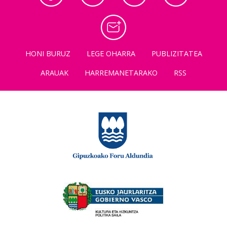
HONI BURUZ
LEGE OHARRA
PUBLIZITATEA
ARAUAK
HARREMANETARAKO
RSS