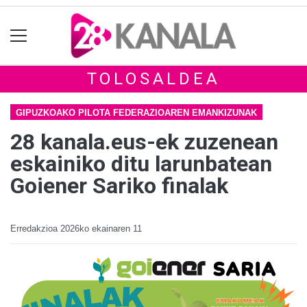
TOLOSALDEA
GIPUZKOAKO PILOTA FEDERAZIOAREN EMANKIZUNAK
28 kanala.eus-ek zuzenean
eskainiko ditu larunbatean
Goiener Sariko finalak
Erredakzioa
2026ko ekainaren 11