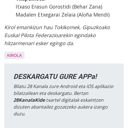
Itxaso Erasun Gorostidi (Behar Zana)
Madalen Etxegarai Zelaia (Aloña Mendi)
Kirol emankizun hau Tokikomek, Gipuzkoako
Euskal Pilota Federazioarekin egindako
hitzarmenari esker egingo da.
KIROLA
DESKARGATU GURE APPa!
Bilatu 28 Kanala zure Android eta iOS aplikazio
bilatzailean eta deskargatu. Bertan
28KanalaKide
txartel digitalak eskaintzen
dizuten abantailez gozatzeko aukera izango
duzu.