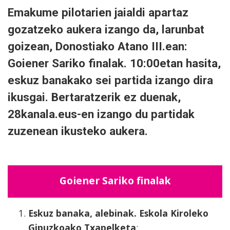
Emakume pilotarien jaialdi apartaz
gozatzeko aukera izango da, larunbat
goizean, Donostiako Atano III.ean:
Goiener Sariko finalak. 10:00etan hasita,
eskuz banakako sei partida izango dira
ikusgai. Bertaratzerik ez duenak,
28kanala.eus-en izango du partidak
zuzenean ikusteko aukera.
Goiener Sariko finalak
Eskuz banaka, alebinak. Eskola Kiroleko
Gipuzkoako Txapelketa
: