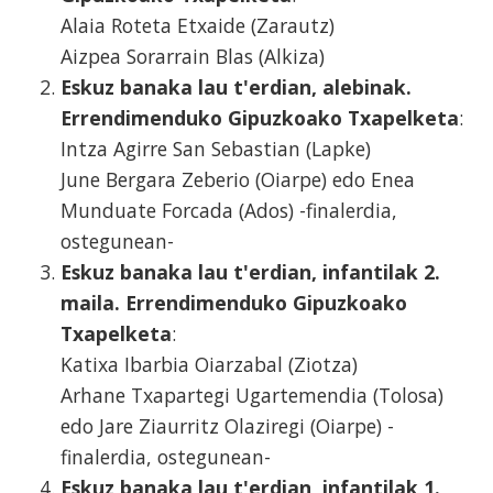
Alaia Roteta Etxaide (Zarautz)
Aizpea Sorarrain Blas (Alkiza)
Eskuz banaka lau t'erdian, alebinak.
Errendimenduko Gipuzkoako Txapelketa
:
Intza Agirre San Sebastian (Lapke)
June Bergara Zeberio (Oiarpe) edo Enea
Munduate Forcada (Ados) -finalerdia,
ostegunean-
Eskuz banaka lau t'erdian, infantilak 2.
maila. Errendimenduko Gipuzkoako
Txapelketa
:
Katixa Ibarbia Oiarzabal (Ziotza)
Arhane Txapartegi Ugartemendia (Tolosa)
edo Jare Ziaurritz Olaziregi (Oiarpe) -
finalerdia, ostegunean-
Eskuz banaka lau t'erdian, infantilak 1.