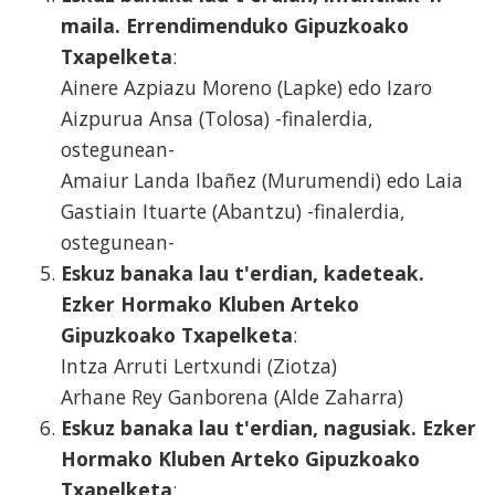
maila. Errendimenduko Gipuzkoako
Txapelketa
:
Ainere Azpiazu Moreno (Lapke) edo Izaro
Aizpurua Ansa (Tolosa) -finalerdia,
ostegunean-
Amaiur Landa Ibañez (Murumendi) edo Laia
Gastiain Ituarte (Abantzu) -finalerdia,
ostegunean-
Eskuz banaka lau t'erdian, kadeteak.
Ezker Hormako Kluben Arteko
Gipuzkoako Txapelketa
:
Intza Arruti Lertxundi (Ziotza)
Arhane Rey Ganborena (Alde Zaharra)
Eskuz banaka lau t'erdian, nagusiak. Ezker
Hormako Kluben Arteko Gipuzkoako
Txapelketa
: