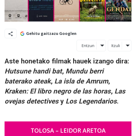
Gehitu gaitzazu Googlen
Entzun
Itzuli
Aste honetako filmak hauek izango dira:
Hutsune handi bat
,
Mundu berri
baterako ateak
,
La isla de Amrum
,
Kraken: El libro negro de las horas
,
Las
ovejas detectives
y
Los Legendarios
.
TOLOSA – LEIDOR ARETOA