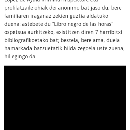
profilatzaile ohiak dei anonimo bat jaso du, bere
familiaren iraganaz zekien guztia aldatuko
duena: astebete du “Libro negro de las horas”
ospetsua aurkitzeko, existitzen diren 7 harribitxi
bibliografikoetako bat; bestela, bere ama, duela
hamarkada batzuetatik hilda zegoela uste zuena,
hil egingo da.