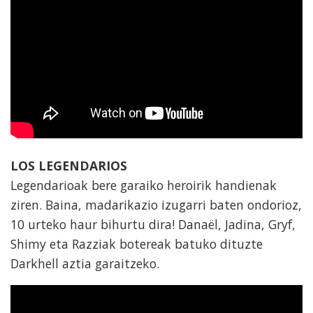
LOS LEGENDARIOS
Legendarioak bere garaiko heroirik handienak
ziren. Baina, madarikazio izugarri baten ondorioz,
10 urteko haur bihurtu dira! Danaël, Jadina, Gryf,
Shimy eta Razziak botereak batuko dituzte
Darkhell aztia garaitzeko.