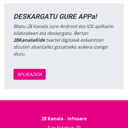
DESKARGATU GURE APPa!
Bilatu 28 Kanala zure Android eta iOS aplikazio
bilatzailean eta deskargatu. Bertan
28KanalaKide
txartel digitalak eskaintzen
dizuten abantailez gozatzeko aukera izango
duzu.
APLIKAZIOA
28 Kanala - Infosare
San Esteban 20