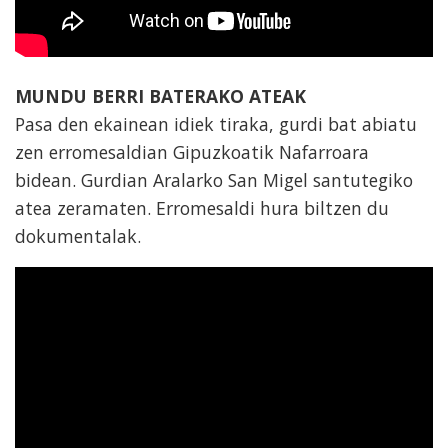
MUNDU BERRI BATERAKO ATEAK
Pasa den ekainean idiek tiraka, gurdi bat abiatu
zen erromesaldian Gipuzkoatik Nafarroara
bidean. Gurdian Aralarko San Migel santutegiko
atea zeramaten. Erromesaldi hura biltzen du
dokumentalak.