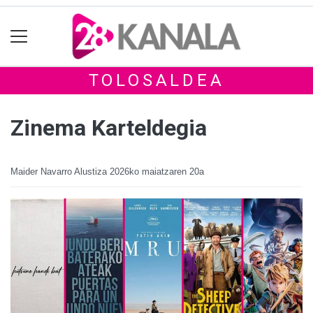
TOLOSALDEA
Zinema Karteldegia
Maider Navarro Alustiza
2026ko maiatzaren 20a