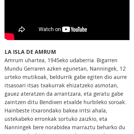
LA ISLA DE AMRUM
Amrum uhartea, 1945eko udaberria. Bigarren
Mundu Gerraren azken egunetan, Nanningek, 12
urteko mutikoak, beldurrik gabe egiten dio aurre
itsasoari itsas txakurrak ehizatzeko asmotan,
gauez ateratzen da arrantzara, eta geratu gabe
zaintzen ditu Bendixen etxalde hurbileko soroak.
Hainbeste itxarondako bakea iritsi ahala,
ustekabeko erronkak sortuko zaizkio, eta
Nanningek bere norabidea marraztu beharko du