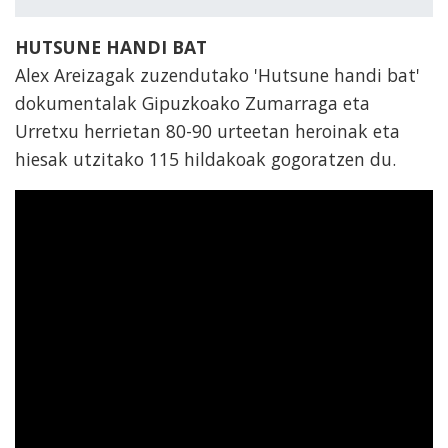
HUTSUNE HANDI BAT
Alex Areizagak zuzendutako 'Hutsune handi bat'
dokumentalak Gipuzkoako Zumarraga eta
Urretxu herrietan 80-90 urteetan heroinak eta
hiesak utzitako 115 hildakoak gogoratzen du.