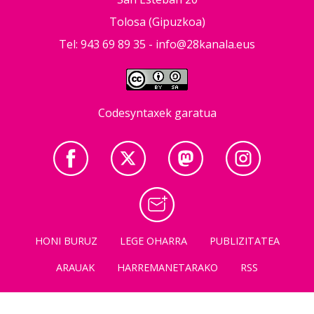
Tolosa (Gipuzkoa)
Tel: 943 69 89 35 -
info@28kanala.eus
Codesyntaxek garatua
HONI BURUZ
LEGE OHARRA
PUBLIZITATEA
ARAUAK
HARREMANETARAKO
RSS