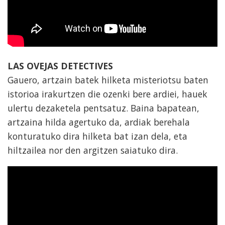
LAS OVEJAS DETECTIVES
Gauero, artzain batek hilketa misteriotsu baten
istorioa irakurtzen die ozenki bere ardiei, hauek
ulertu dezaketela pentsatuz. Baina bapatean,
artzaina hilda agertuko da, ardiak berehala
konturatuko dira hilketa bat izan dela, eta
hiltzailea nor den argitzen saiatuko dira.