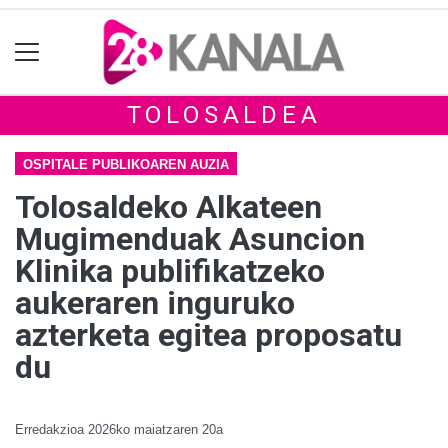
TOLOSALDEA
OSPITALE PUBLIKOAREN AUZIA
Tolosaldeko Alkateen
Mugimenduak Asuncion
Klinika publifikatzeko
aukeraren inguruko
azterketa egitea proposatu
du
Erredakzioa
2026ko maiatzaren 20a