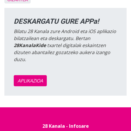
DESKARGATU GURE APPa!
Bilatu 28 Kanala zure Android eta iOS aplikazio
bilatzailean eta deskargatu. Bertan
28KanalaKide
txartel digitalak eskaintzen
dizuten abantailez gozatzeko aukera izango
duzu.
APLIKAZIOA
28 Kanala - Infosare