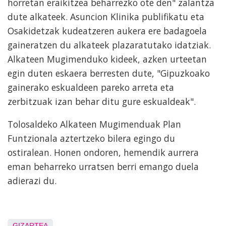
horretan eraikitzea beharrezko ote den" zalantza
dute alkateek. Asuncion Klinika publifikatu eta
Osakidetzak kudeatzeren aukera ere badagoela
gaineratzen du alkateek plazaratutako idatziak.
Alkateen Mugimenduko kideek, azken urteetan
egin duten eskaera berresten dute, "Gipuzkoako
gainerako eskualdeen pareko arreta eta
zerbitzuak izan behar ditu gure eskualdeak".
Tolosaldeko Alkateen Mugimenduak Plan
Funtzionala aztertzeko bilera egingo du
ostiralean. Honen ondoren, hemendik aurrera
eman beharreko urratsen berri emango duela
adierazi du.
GIZARTEA