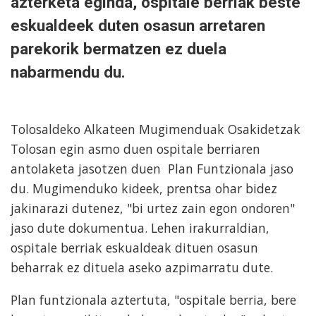
azterketa eginda, ospitale berriak beste
eskualdeek duten osasun arretaren
parekorik bermatzen ez duela
nabarmendu du.
Tolosaldeko Alkateen Mugimenduak Osakidetzak
Tolosan egin asmo duen ospitale berriaren
antolaketa jasotzen duen Plan Funtzionala jaso
du. Mugimenduko kideek, prentsa ohar bidez
jakinarazi dutenez, "bi urtez zain egon ondoren"
jaso dute dokumentua. Lehen irakurraldian,
ospitale berriak eskualdeak dituen osasun
beharrak ez dituela aseko azpimarratu dute.
Plan funtzionala aztertuta, "ospitale berria, bere