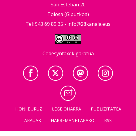
San Esteban 20
Tolosa (Gipuzkoa)
Tel: 943 69 89 35 -
info@28kanala.eus
Codesyntaxek garatua
HONI BURUZ
LEGE OHARRA
PUBLIZITATEA
ARAUAK
HARREMANETARAKO
RSS