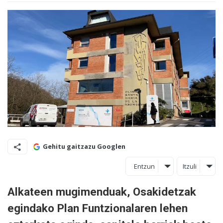
Gehitu gaitzazu Googlen
Entzun
Itzuli
Alkateen mugimenduak, Osakidetzak
egindako Plan Funtzionalaren lehen