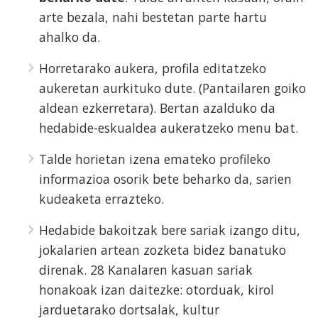
arte bezala, nahi bestetan parte hartu
ahalko da.
Horretarako aukera, profila editatzeko
aukeretan aurkituko dute. (Pantailaren goiko
aldean ezkerretara). Bertan azalduko da
hedabide-eskualdea aukeratzeko menu bat.
Talde horietan izena emateko profileko
informazioa osorik bete beharko da, sarien
kudeaketa errazteko.
Hedabide bakoitzak bere sariak izango ditu,
jokalarien artean zozketa bidez banatuko
direnak. 28 Kanalaren kasuan sariak
honakoak izan daitezke: otorduak, kirol
jarduetarako dortsalak, kultur