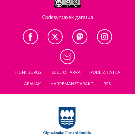
Codesyntaxek garatua
HONI BURUZ
LEGE OHARRA
PUBLIZITATEA
ARAUAK
HARREMANETARAKO
RSS