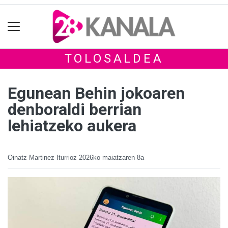
TOLOSALDEA
Egunean Behin jokoaren
denboraldi berrian
lehiatzeko aukera
Oinatz Martinez Iturrioz
2026ko maiatzaren 8a