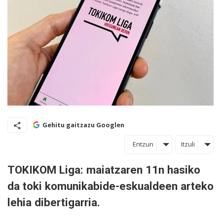
Gehitu gaitzazu Googlen
Entzun
Itzuli
TOKIKOM Liga: maiatzaren 11n hasiko
da t
oki komunikabide
-
e
skualde
en
arteko
lehia dibertigarria.