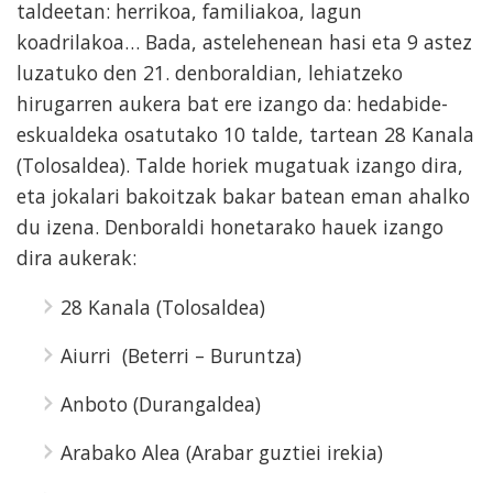
taldeetan: herrikoa, familiakoa, lagun
koadrilakoa…
Bada, astelehenean hasi eta 9 astez
luzatuko den 21. denboraldian, lehiatzeko
hirugarren aukera bat ere izango da: hedabide-
eskualdeka osatutako 10 talde, tartean
28 Kanala
(Tolosaldea)
. Talde horiek mugatuak izango dira,
eta jokalari bakoitzak bakar batean eman ahalko
du izena. Denboraldi honetarako hauek izango
dira aukerak:
28 Kanala (Tolosaldea)
Aiurri
(Beterri – Buruntza)
Anboto (Durangaldea)
Arabako Alea (Arabar guztiei irekia)