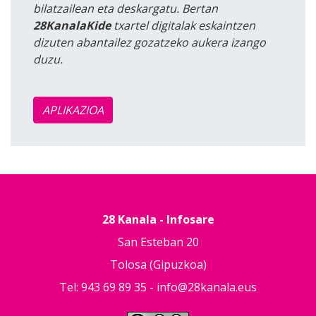
bilatzailean eta deskargatu. Bertan
28KanalaKide
txartel digitalak eskaintzen
dizuten abantailez gozatzeko aukera izango
duzu.
APLIKAZIOA
28 Kanala - Infosare
San Esteban 20
Tolosa (Gipuzkoa)
Tel: 943 69 89 35 -
info@28kanala.eus