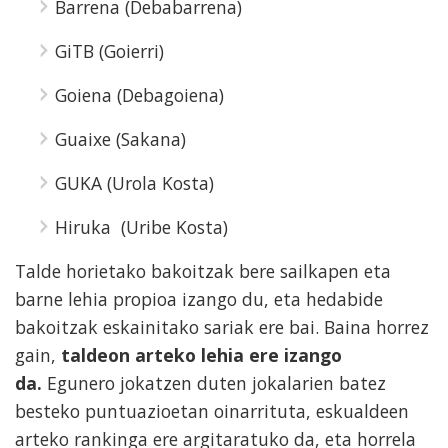
Barrena (Debabarrena)
GiTB (Goierri)
Goiena (Debagoiena)
Guaixe (Sakana)
GUKA (Urola Kosta)
Hiruka
(Uribe Kosta)
Talde horietako bakoitzak bere sailkapen eta
barne lehia propioa izango du, eta hedabide
bakoitzak eskainitako sariak ere bai. Baina horrez
gain,
taldeon arteko lehia ere izango
da.
Egunero jokatzen duten jokalarien batez
besteko puntuazioetan
oinarrituta, eskualdeen
arteko rankinga ere argitaratuko da, eta horrela