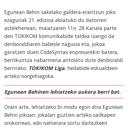
Egunean Behin sakelako galdera-erantzun joko
ezagunak 21. edizioa abiatuko du datorren
astelehenean, maiatzaren 11n.
28 Kanala
parte
den TOKIKOM komunikabide taldea izango da
denboraldiaren babesle nagusia eta, jokoa
garatzen duen CodeSyntax enpresarekin batera,
berrikuntza nabarmena antolatu dute denboraldi
berrirako:
TOKIKOM Liga
, hedabide-eskualdeen
arteko norgehiagoka.
Egunean Behinen lehiatzeko aukera berri bat.
Orain arte, lehiatzeko bi modu egon dira Egunean
Behin jokoan: jokalari guztien arteko sailkapen
orokorrean, edo nahierara sortu daitezkeen