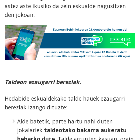
astez aste ikusiko da zein eskualde nagusitzen
den jokoan.
Taldeon ezaugarri bereziak.
Hedabide-eskualdekako talde hauek ezaugarri
bereziak izango dituzte:
Alde batetik, parte hartu nahi duten
jokalariek
taldeotako bakarra aukeratu
beharko dute
. Talde arrunten kasuan, orain