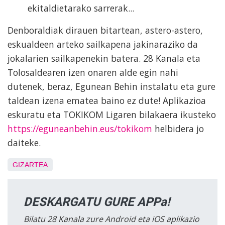
ekitaldietarako sarrerak...
Denboraldiak dirauen bitartean, astero-astero,
eskualdeen arteko sailkapena jakinaraziko da
jokalarien sailkapenekin batera.
28 Kanala eta
Tolosaldearen
izen onaren alde egin nahi
dutenek, beraz, Egunean Behin instalatu eta gure
taldean izena ematea baino ez dute! Aplikazioa
eskuratu eta TOKIKOM Ligaren bilakaera ikusteko
https://eguneanbehin.eus/tokikom
helbidera jo
daiteke.
GIZARTEA
DESKARGATU GURE APPa!
Bilatu 28 Kanala zure Android eta iOS aplikazio