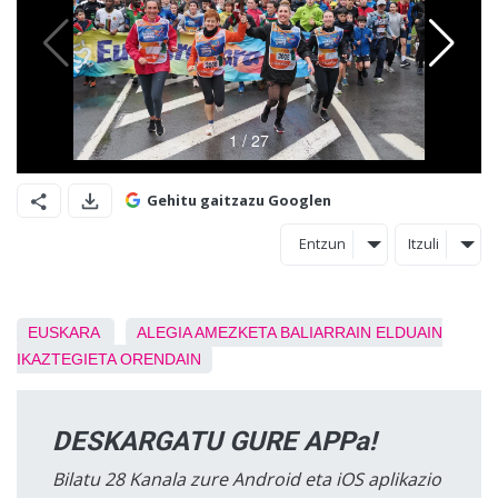
Gehitu gaitzazu Googlen
Entzun
Itzuli
EUSKARA
ALEGIA
AMEZKETA
BALIARRAIN
ELDUAIN
IKAZTEGIETA
ORENDAIN
DESKARGATU GURE APPa!
Bilatu 28 Kanala zure Android eta iOS aplikazio