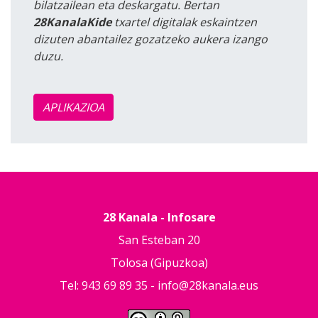
bilatzailean eta deskargatu. Bertan
28KanalaKide
txartel digitalak eskaintzen
dizuten abantailez gozatzeko aukera izango
duzu.
APLIKAZIOA
28 Kanala - Infosare
San Esteban 20
Tolosa (Gipuzkoa)
Tel: 943 69 89 35 -
info@28kanala.eus