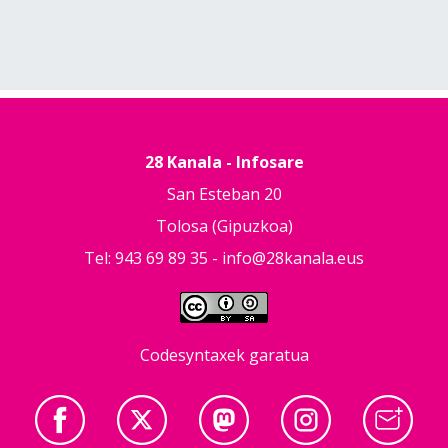
28 Kanala - Infosare
San Esteban 20
Tolosa (Gipuzkoa)
Tel: 943 69 89 35 -
info@28kanala.eus
Codesyntaxek garatua