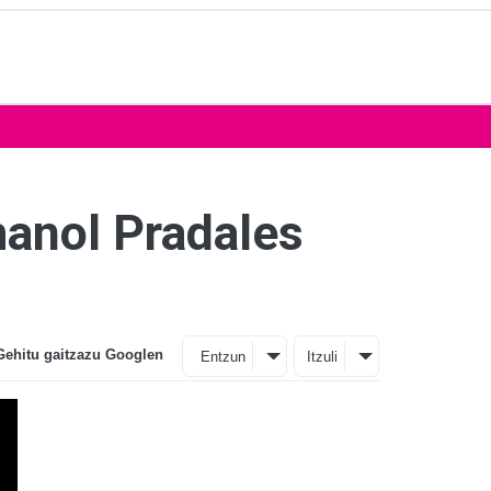
manol Pradales
Gehitu gaitzazu Googlen
Entzun
Itzuli