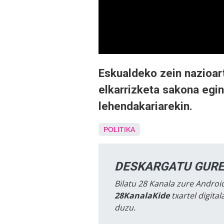
Eskualdeko zein nazioar
elkarrizketa sakona egi
lehendakariarekin.
POLITIKA
DESKARGATU GURE
Bilatu 28 Kanala zure Android
28KanalaKide
txartel digita
duzu.