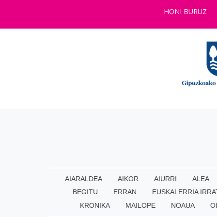
HONI BURUZ
AIARALDEA
AIKOR
AIURRI
ALEA
BEGITU
ERRAN
EUSKALERRIA IRRA
KRONIKA
MAILOPE
NOAUA
O