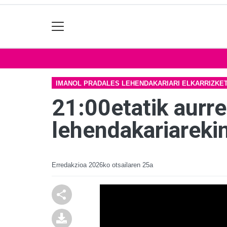
IMANOL PRADALES LEHENDAKARIARI ELKARRIZKE
21:00etatik aurre
lehendakariarekin
Erredakzioa
2026ko otsailaren 25a