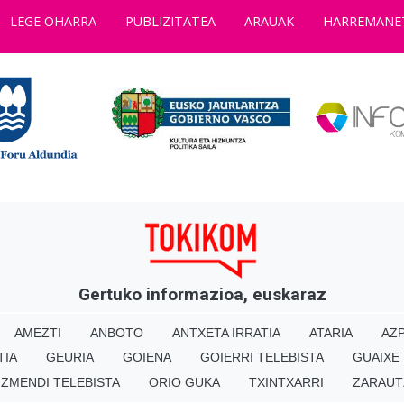
LEGE OHARRA
PUBLIZITATEA
ARAUAK
HARREMANE
Gertuko informazioa, euskaraz
AMEZTI
ANBOTO
ANTXETA IRRATIA
ATARIA
AZP
TIA
GEURIA
GOIENA
GOIERRI TELEBISTA
GUAIXE
IZMENDI TELEBISTA
ORIO GUKA
TXINTXARRI
ZARAUT