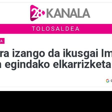
TOLOSALDEA
TA
ra izango da ikusgai I
 egindako elkarrizketa