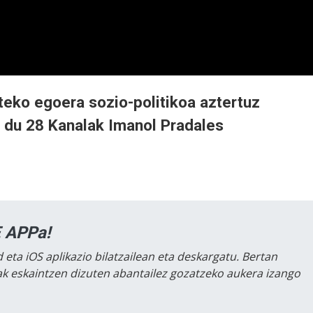
teko egoera sozio-politikoa aztertuz
n du 28 Kanalak Imanol Pradales
 APPa!
 eta iOS aplikazio bilatzailean eta deskargatu. Bertan
lak eskaintzen dizuten abantailez gozatzeko aukera izango