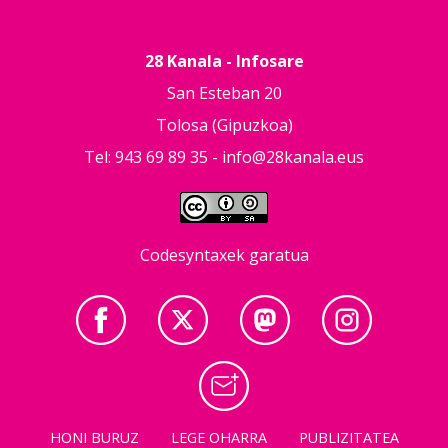
28 Kanala - Infosare
San Esteban 20
Tolosa (Gipuzkoa)
Tel: 943 69 89 35 -
info@28kanala.eus
Codesyntaxek garatua
HONI BURUZ
LEGE OHARRA
PUBLIZITATEA