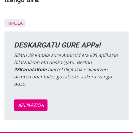
KIROLA
DESKARGATU GURE APPa!
Bilatu 28 Kanala zure Android eta iOS aplikazio
bilatzailean eta deskargatu. Bertan
28KanalaKide
txartel digitalak eskaintzen
dizuten abantailez gozatzeko aukera izango
duzu.
APLIKAZIOA