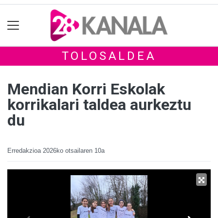
TOLOSALDEA
Mendian Korri Eskolak
korrikalari taldea aurkeztu
du
Erredakzioa
2026ko otsailaren 10a