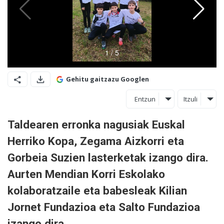
Gehitu gaitzazu Googlen
Entzun
Itzuli
Taldearen erronka nagusiak Euskal
Herriko Kopa, Zegama Aizkorri eta
Gorbeia Suzien lasterketak izango dira.
Aurten Mendian Korri Eskolako
kolaboratzaile eta babesleak Kilian
Jornet Fundazioa eta Salto Fundazioa
izango dira.