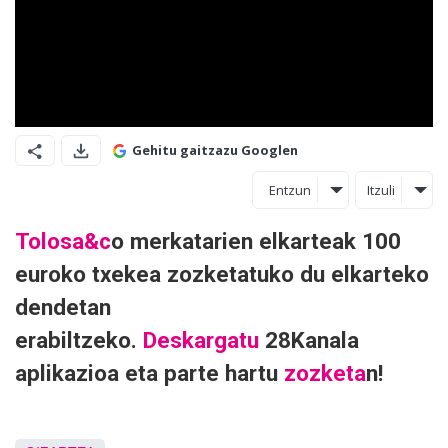
Gehitu gaitzazu Googlen
Entzun
Itzuli
Tolosa&c
o merkatarien elkarteak 100
euroko txekea zozketatuko du elkarteko
dendetan
erabiltzeko.
Deskargatu
28Kanala
aplikazioa eta parte hartu
zozketa
n!