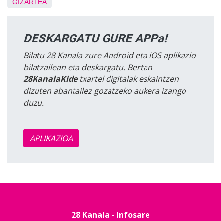
GIZARTEA
DESKARGATU GURE APPa!
Bilatu 28 Kanala zure Android eta iOS aplikazio
bilatzailean eta deskargatu. Bertan
28KanalaKide
txartel digitalak eskaintzen
dizuten abantailez gozatzeko aukera izango
duzu.
APLIKAZIOA
28 Kanala - Infosare