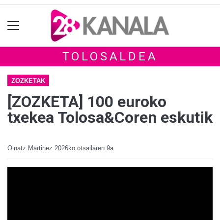
TOLOSALDEA
ZOZKETAK
[ZOZKETA] 100 euroko
txekea Tolosa&Coren eskutik
Oinatz Martinez
2026ko otsailaren 9a