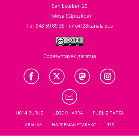
San Esteban 20
Tolosa (Gipuzkoa)
Tel: 943 69 89 35 -
info@28kanala.eus
Codesyntaxek garatua
HONI BURUZ
LEGE OHARRA
PUBLIZITATEA
ARAUAK
HARREMANETARAKO
RSS