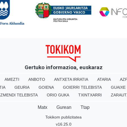
Gertuko informazioa, euskaraz
AMEZTI
ANBOTO
ANTXETA IRRATIA
ATARIA
AZP
TIA
GEURIA
GOIENA
GOIERRI TELEBISTA
GUAIXE
IZMENDI TELEBISTA
ORIO GUKA
TXINTXARRI
ZARAUT
Matx
Gurean
Ttap
Tokikom publizitatea
v16.25.0