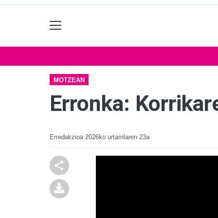
MOTZEAN
Erronka: Korrika
Erredakzioa
2026ko urtarrilaren 23a