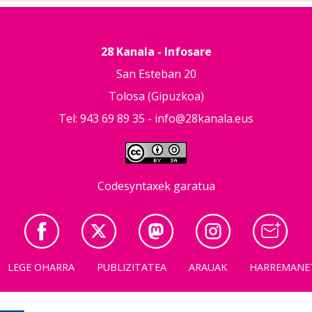
28 Kanala - Infosare
San Esteban 20
Tolosa (Gipuzkoa)
Tel: 943 69 89 35 -
info@28kanala.eus
Codesyntaxek garatua
LEGE OHARRA
PUBLIZITATEA
ARAUAK
HARREMANE