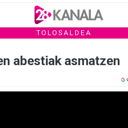
TOLOSALDEA
ren abestiak asmatzen