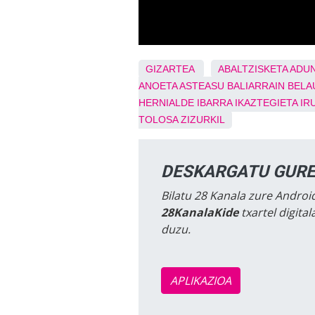
GIZARTEA
ABALTZISKETA
ADU
ANOETA
ASTEASU
BALIARRAIN
BELA
HERNIALDE
IBARRA
IKAZTEGIETA
IR
TOLOSA
ZIZURKIL
DESKARGATU GURE
Bilatu 28 Kanala zure Android
28KanalaKide
txartel digita
duzu.
APLIKAZIOA