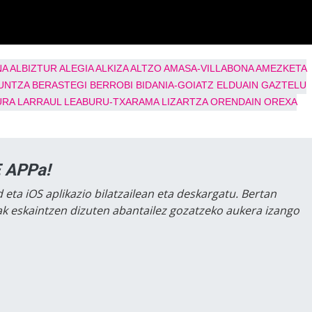
NA
ALBIZTUR
ALEGIA
ALKIZA
ALTZO
AMASA-VILLABONA
AMEZKETA
UNTZA
BERASTEGI
BERROBI
BIDANIA-GOIATZ
ELDUAIN
GAZTELU
URA
LARRAUL
LEABURU-TXARAMA
LIZARTZA
ORENDAIN
OREXA
 APPa!
 eta iOS aplikazio bilatzailean eta deskargatu. Bertan
lak eskaintzen dizuten abantailez gozatzeko aukera izango