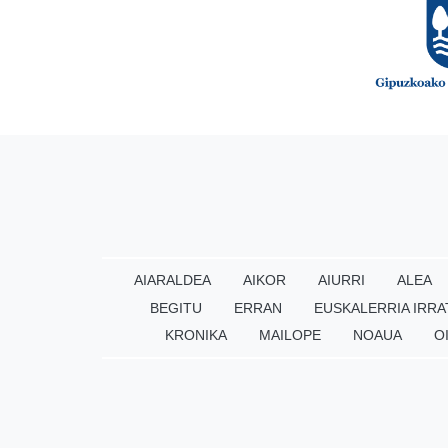
AIARALDEA
AIKOR
AIURRI
ALEA
BEGITU
ERRAN
EUSKALERRIA IRRA
KRONIKA
MAILOPE
NOAUA
O