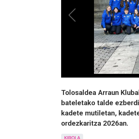
Tolosaldea Arraun Kluba
bateletako talde ezberd
kadete mutiletan, kadet
ordezkaritza 2026an.
KIROLA