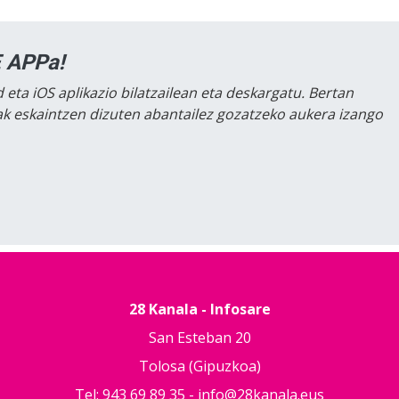
 APPa!
 eta iOS aplikazio bilatzailean eta deskargatu. Bertan
lak eskaintzen dizuten abantailez gozatzeko aukera izango
28 Kanala - Infosare
San Esteban 20
Tolosa (Gipuzkoa)
Tel: 943 69 89 35 -
info@28kanala.eus