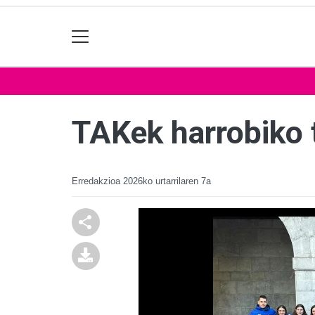
TAKek harrobiko 
Erredakzioa
2026ko urtarrilaren 7a