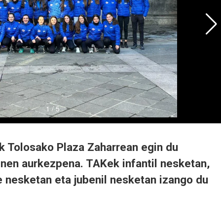
k Tolosako Plaza Zaharrean egin du
inen aurkezpena. TAKek infantil nesketan,
e nesketan eta jubenil nesketan izango du