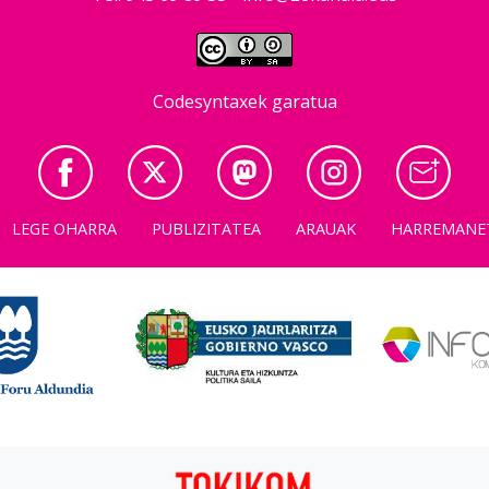
Codesyntaxek garatua
LEGE OHARRA
PUBLIZITATEA
ARAUAK
HARREMANE