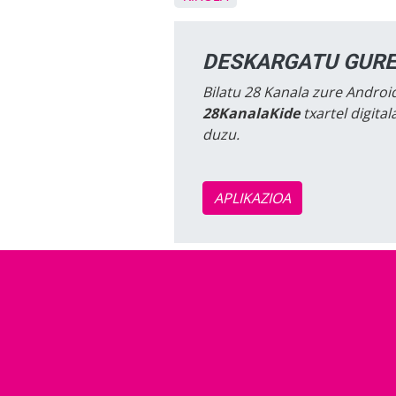
DESKARGATU GURE
Bilatu 28 Kanala zure Android
28KanalaKide
txartel digita
duzu.
APLIKAZIOA