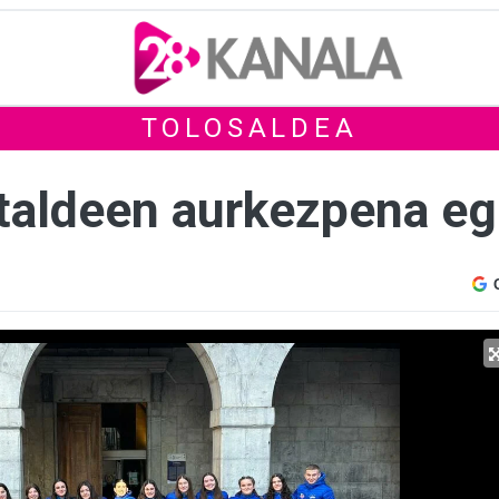
TOLOSALDEA
taldeen aurkezpena eg