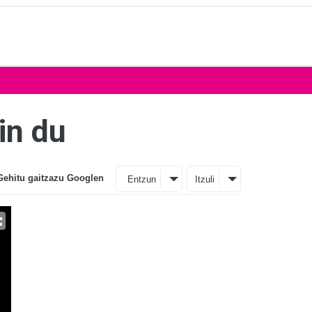
in du
Gehitu gaitzazu Googlen
Entzun
Itzuli