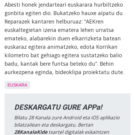
Abesti honek jendarteari euskarara hurbiltzeko
gonbita egiten dio. Bukatzeko hauxe aipatu du
Reparazek kantaren helburuaz: “AEKren
euskaltegietan izena ematera lehen urratsa
emateko, alabarekin duen elkarrizketa batean
euskaraz egitera animatzeko, edota Korrikan
kilometro bat gehiago egitera sustatzeko balio
badu, kantak bere funtsa beteko du”. Behin
aurkezpena eginda, bideoklipa proiektatu dute.
EUSKARA
DESKARGATU GURE APPa!
Bilatu 28 Kanala zure Android eta iOS aplikazio
bilatzailean eta deskargatu. Bertan
28KanalaKide
txartel digitalak eskaintzen