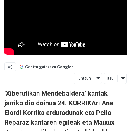
Gehitu gaitzazu Googlen
Entzun
Itzuli
‘Xiberutikan Mendebaldera’ kantak
jarriko dio doinua 24. KORRIKAri
Ane
Elordi Korrika arduradunak eta Pello
Reparaz kantaren
egileak eta Maixux