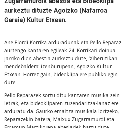
Zugarramurdik abestia eta bideoklipa
aurkeztu dituzte Agoizko (Nafarroa
Garaia) Kultur Etxean.
Ane Elordi Korrika arduradunak eta Pello Reparaz
aurtengo kantaren egileak 24. Korrikari doinua
jarriko dion abestia aurkeztu dute, ‘Xiberutikan
mendebaldera’ izenburupean, Agoizko Kultur
Etxean. Horrez gain, bideoklipa ere publiko egin
dute.
Pello Reparazek sortu ditu kantaren musika zein
letrak, eta bideokliparen zuzendaritza-lanaz ere
arduratu da. Gaurko emaitza musikala lortzeko,
Reparazekin batera, Maixux Zugarramurdi eta
Erramun Martikorena abeslariek hartu dute