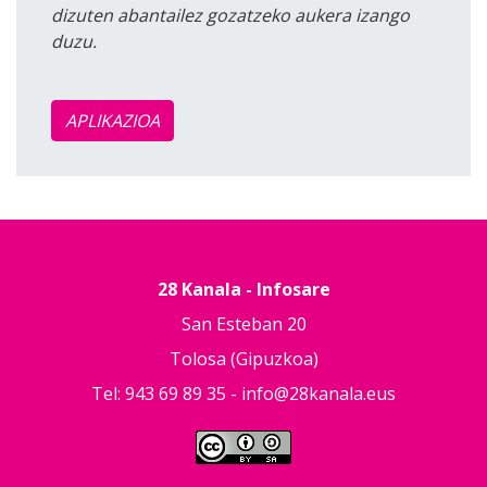
dizuten abantailez gozatzeko aukera izango
duzu.
APLIKAZIOA
28 Kanala - Infosare
San Esteban 20
Tolosa (Gipuzkoa)
Tel: 943 69 89 35 -
info@28kanala.eus