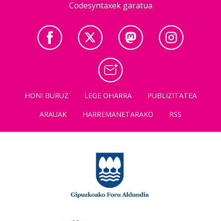
Codesyntaxek garatua
HONI BURUZ
LEGE OHARRA
PUBLIZITATEA
ARAUAK
HARREMANETARAKO
RSS