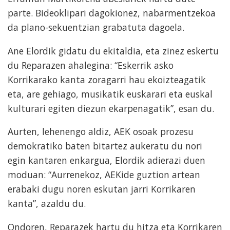
parte. Bideoklipari dagokionez, nabarmentzekoa
da plano-sekuentzian grabatuta dagoela.
Ane Elordik gidatu du ekitaldia, eta zinez eskertu
du Reparazen ahalegina: “Eskerrik asko
Korrikarako kanta zoragarri hau ekoizteagatik
eta, are gehiago, musikatik euskarari eta euskal
kulturari egiten diezun ekarpenagatik”, esan du.
Aurten, lehenengo aldiz, AEK osoak prozesu
demokratiko baten bitartez aukeratu du nori
egin kantaren enkargua, Elordik adierazi duen
moduan: “Aurrenekoz, AEKide guztion artean
erabaki dugu noren eskutan jarri Korrikaren
kanta”, azaldu du.
Ondoren, Reparazek hartu du hitza eta Korrikaren