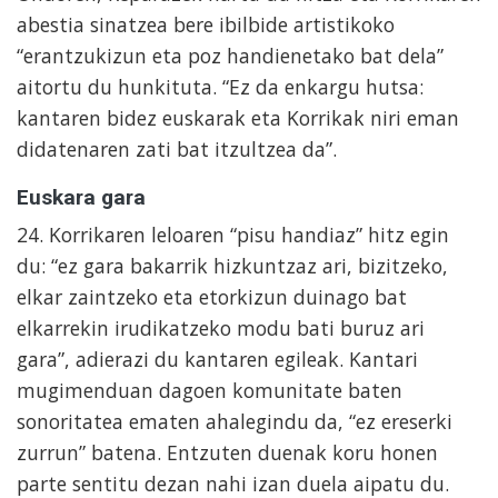
abestia sinatzea bere ibilbide artistikoko
“erantzukizun eta poz handienetako bat dela”
aitortu du hunkituta. “Ez da enkargu hutsa:
kantaren bidez euskarak eta Korrikak niri eman
didatenaren zati bat itzultzea da”.
Euskara gara
24. Korrikaren leloaren “pisu handiaz” hitz egin
du: “ez gara bakarrik hizkuntzaz ari, bizitzeko,
elkar zaintzeko eta etorkizun duinago bat
elkarrekin irudikatzeko modu bati buruz ari
gara”, adierazi du kantaren egileak. Kantari
mugimenduan dagoen komunitate baten
sonoritatea ematen ahalegindu da, “ez ereserki
zurrun” batena. Entzuten duenak koru honen
parte sentitu dezan nahi izan duela aipatu du.