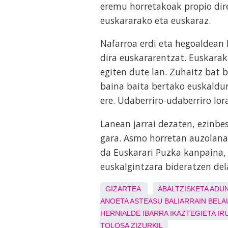
eremu horretakoak propio dire
euskararako eta euskaraz.
Nafarroa erdi eta hegoaldean 
dira euskararentzat. Euskarak
egiten dute lan. Zuhaitz bat b
baina baita bertako euskaldun
ere. Udaberriro-udaberriro lor
Lanean jarrai dezaten, ezinbe
gara. Asmo horretan auzolana 
da Euskarari Puzka kanpaina,
euskalgintzara bideratzen del
GIZARTEA
ABALTZISKETA
ADU
ANOETA
ASTEASU
BALIARRAIN
BELA
HERNIALDE
IBARRA
IKAZTEGIETA
IR
TOLOSA
ZIZURKIL