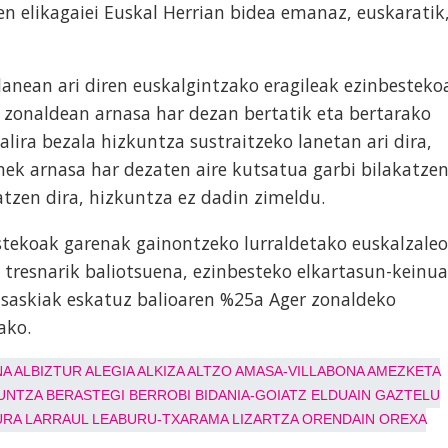
n elikagaiei Euskal Herrian bidea emanaz, euskaratik
lanean ari diren euskalgintzako eragileak ezinbesteko
 zonaldean arnasa har dezan bertatik eta bertarako
alira bezala hizkuntza sustraitzeko lanetan ari dira,
ek arnasa har dezaten aire kutsatua garbi bilakatze
atzen dira, hizkuntza ez dadin zimeldu.
stekoak garenak gainontzeko lurraldetako euskalzale
tresnarik baliotsuena, ezinbesteko elkartasun-keinua
 saskiak eskatuz balioaren %25a Ager zonaldeko
ako.
NA
ALBIZTUR
ALEGIA
ALKIZA
ALTZO
AMASA-VILLABONA
AMEZKETA
UNTZA
BERASTEGI
BERROBI
BIDANIA-GOIATZ
ELDUAIN
GAZTELU
URA
LARRAUL
LEABURU-TXARAMA
LIZARTZA
ORENDAIN
OREXA