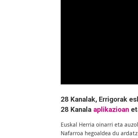
28 Kanalak, Errigorak es
28 Kanala
aplikazioan
e
Euskal Herria oinarri eta auz
Nafarroa hegoaldea du ardatz 