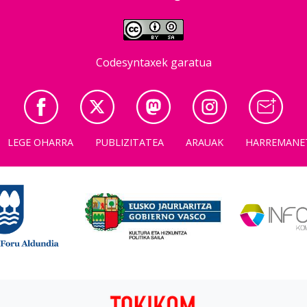
Codesyntaxek garatua
LEGE OHARRA
PUBLIZITATEA
ARAUAK
HARREMANE