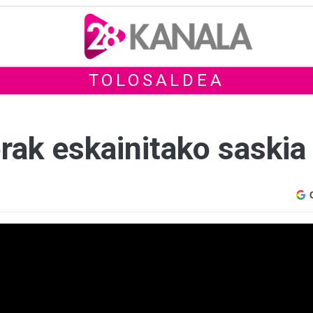
TOLOSALDEA
rak eskainitako saskia