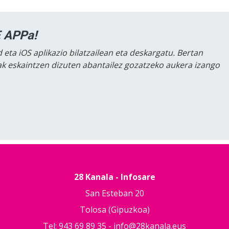
 APPa!
 eta iOS aplikazio bilatzailean eta deskargatu. Bertan
lak eskaintzen dizuten abantailez gozatzeko aukera izango
28 Kanala - Infosare
San Esteban 20
Tolosa (Gipuzkoa)
Tel: 943 69 89 35 -
info@28kanala.eus