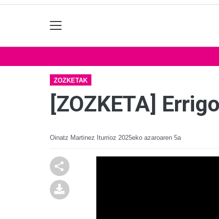
ZOZKETAK
[ZOZKETA] Errigo
Oinatz Martinez Iturrioz
2025eko azaroaren 5a