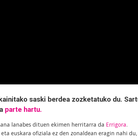
kainitako saski berdea zozketatuko du. Sart
ta
parte hartu.
olana lanabes dituen ekimen herritarra da
Errigora
.
eta euskara ofiziala ez den zonaldean eragin nahi du,