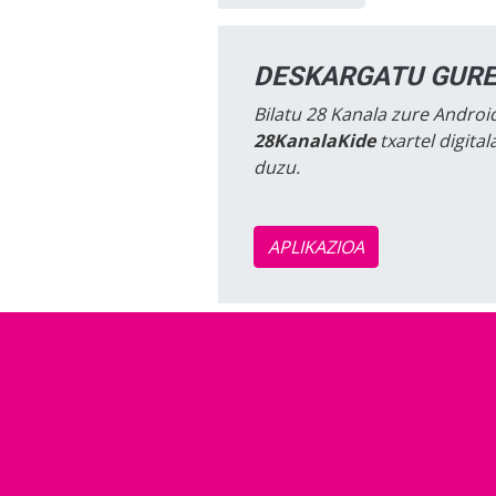
DESKARGATU GURE
Bilatu 28 Kanala zure Android
28KanalaKide
txartel digita
duzu.
APLIKAZIOA