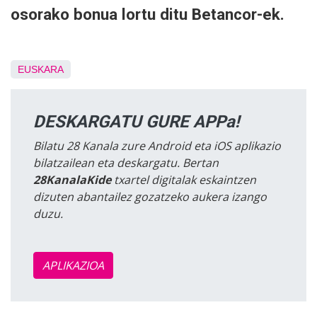
osorako bonua lortu ditu Betancor-ek.
EUSKARA
DESKARGATU GURE APPa!
Bilatu 28 Kanala zure Android eta iOS aplikazio
bilatzailean eta deskargatu. Bertan
28KanalaKide
txartel digitalak eskaintzen
dizuten abantailez gozatzeko aukera izango
duzu.
APLIKAZIOA