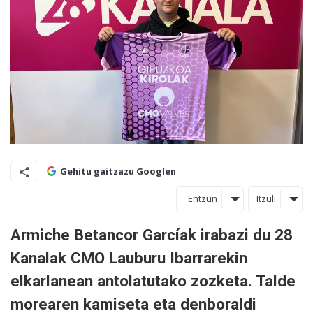
Gehitu gaitzazu Googlen
Entzun
Itzuli
Armiche Betancor Garcíak irabazi du 28
Kanalak CMO Lauburu Ibarrarekin
elkarlanean antolatutako zozketa. Talde
morearen kamiseta eta denboraldi