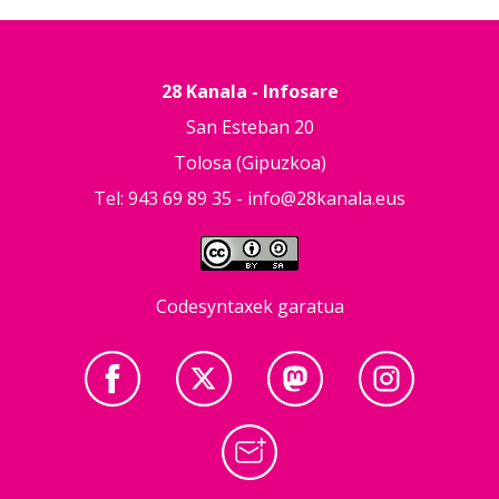
28 Kanala - Infosare
San Esteban 20
Tolosa (Gipuzkoa)
Tel: 943 69 89 35 -
info@28kanala.eus
Codesyntaxek garatua