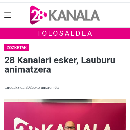
TOLOSALDEA
ZOZKETAK
28 Kanalari esker, Lauburu
animatzera
Erredakzioa
2025eko urriaren 6a