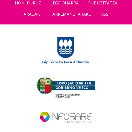
HONI BURUZ
LEGE OHARRA
PUBLIZITATEA
ARAUAK
HARREMANETARAKO
RSS