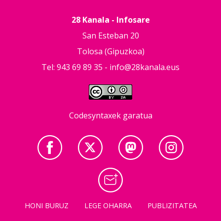
28 Kanala - Infosare
San Esteban 20
Tolosa (Gipuzkoa)
Tel: 943 69 89 35 -
info@28kanala.eus
Codesyntaxek garatua
HONI BURUZ
LEGE OHARRA
PUBLIZITATEA