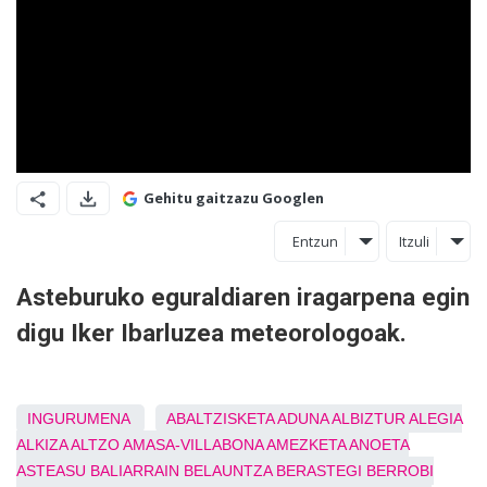
Gehitu gaitzazu Googlen
Entzun
Itzuli
Asteburuko eguraldiaren iragarpena egin
digu Iker Ibarluzea meteorologoak.
INGURUMENA
ABALTZISKETA
ADUNA
ALBIZTUR
ALEGIA
ALKIZA
ALTZO
AMASA-VILLABONA
AMEZKETA
ANOETA
ASTEASU
BALIARRAIN
BELAUNTZA
BERASTEGI
BERROBI