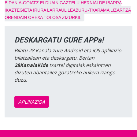
BIDANIA-GOIATZ
ELDUAIN
GAZTELU
HERNIALDE
IBARRA
IKAZTEGIETA
IRURA
LARRAUL
LEABURU-TXARAMA
LIZARTZA
ORENDAIN
OREXA
TOLOSA
ZIZURKIL
DESKARGATU GURE APPa!
Bilatu 28 Kanala zure Android eta iOS aplikazio
bilatzailean eta deskargatu. Bertan
28KanalaKide
txartel digitalak eskaintzen
dizuten abantailez gozatzeko aukera izango
duzu.
APLIKAZIOA