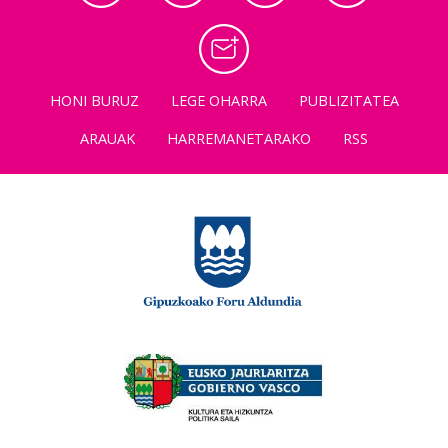
HONI BURUZ
LEGE OHARRA
PUBLIZITATEA
ARAUAK
HARREMANETARAKO
RSS