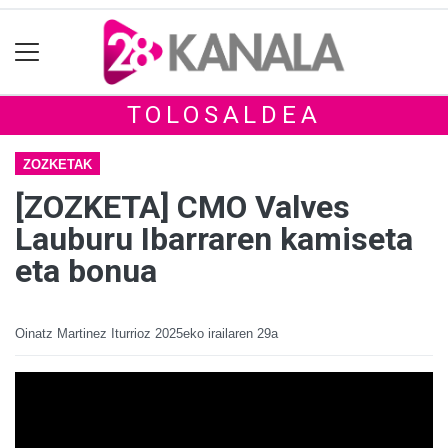
TOLOSALDEA
ZOZKETAK
[ZOZKETA] CMO Valves
Lauburu Ibarraren kamiseta
eta bonua
Oinatz Martinez Iturrioz
2025eko irailaren 29a