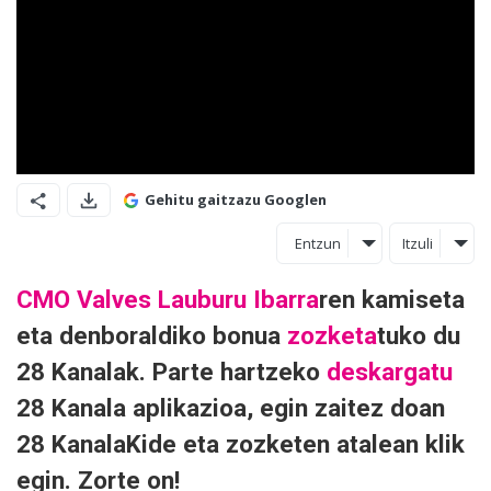
Gehitu gaitzazu Googlen
Entzun
Itzuli
CMO Valves Lauburu Ibarra
ren kamiseta
eta denboraldiko bonua
zozketa
tuko du
28 Kanalak. Parte hartzeko
deskargatu
28 Kanala aplikazioa, egin zaitez doan
28 KanalaKide eta zozketen atalean klik
egin. Zorte on!