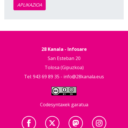
APLIKAZIOA
28 Kanala - Infosare
San Esteban 20
Tolosa (Gipuzkoa)
Tel: 943 69 89 35 -
info@28kanala.eus
Codesyntaxek garatua