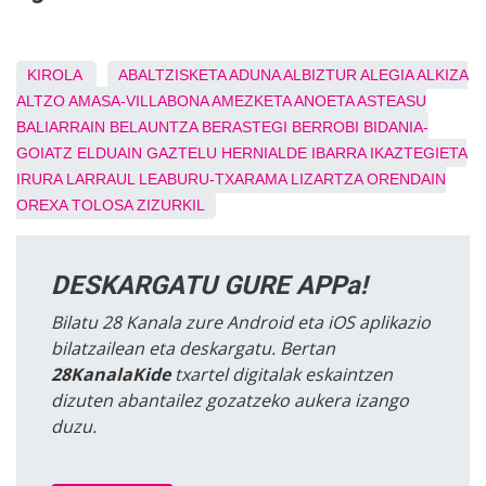
KIROLA
ABALTZISKETA
ADUNA
ALBIZTUR
ALEGIA
ALKIZA
ALTZO
AMASA-VILLABONA
AMEZKETA
ANOETA
ASTEASU
BALIARRAIN
BELAUNTZA
BERASTEGI
BERROBI
BIDANIA-
GOIATZ
ELDUAIN
GAZTELU
HERNIALDE
IBARRA
IKAZTEGIETA
IRURA
LARRAUL
LEABURU-TXARAMA
LIZARTZA
ORENDAIN
OREXA
TOLOSA
ZIZURKIL
DESKARGATU GURE APPa!
Bilatu 28 Kanala zure Android eta iOS aplikazio
bilatzailean eta deskargatu. Bertan
28KanalaKide
txartel digitalak eskaintzen
dizuten abantailez gozatzeko aukera izango
duzu.