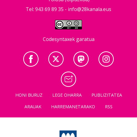
Tel: 943 69 89 35 -
info@28kanala.eus
Codesyntaxek garatua
HONI BURUZ
LEGE OHARRA
PUBLIZITATEA
ARAUAK
HARREMANETARAKO
RSS