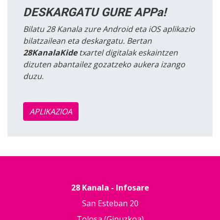
DESKARGATU GURE APPa!
Bilatu 28 Kanala zure Android eta iOS aplikazio
bilatzailean eta deskargatu. Bertan
28KanalaKide
txartel digitalak eskaintzen
dizuten abantailez gozatzeko aukera izango
duzu.
APLIKAZIOA
28 Kanala - Infosare
San Esteban 20
Tolosa (Gipuzkoa)