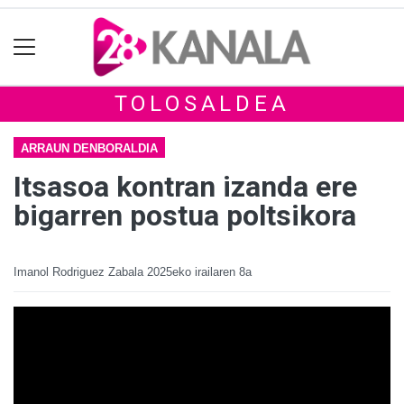
TOLOSALDEA
ARRAUN DENBORALDIA
Itsasoa kontran izanda ere
bigarren postua poltsikora
Imanol Rodriguez Zabala
2025eko irailaren 8a