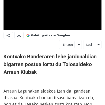
Gehitu gaitzazu Googlen
Entzun
Itzuli
Kontxako Banderaren lehe jardunaldian
bigarren postua lortu du Tolosaldeko
Arraun Klubak
Arraun Lagunaken aldekoa izan da igandean
itsasoa. Kontxako badian itsaso barea izan da,
hori ez da TAKeko nesken gustukoa izan. Hori