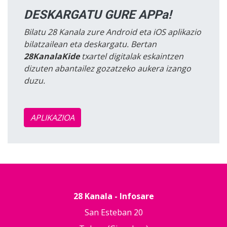
DESKARGATU GURE APPa!
Bilatu 28 Kanala zure Android eta iOS aplikazio
bilatzailean eta deskargatu. Bertan
28KanalaKide
txartel digitalak eskaintzen
dizuten abantailez gozatzeko aukera izango
duzu.
APLIKAZIOA
28 Kanala - Infosare
San Esteban 20