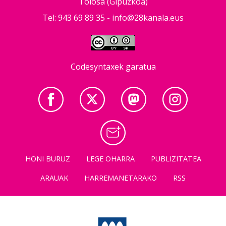
Tolosa (Gipuzkoa)
Tel: 943 69 89 35 -
info@28kanala.eus
Codesyntaxek garatua
HONI BURUZ
LEGE OHARRA
PUBLIZITATEA
ARAUAK
HARREMANETARAKO
RSS