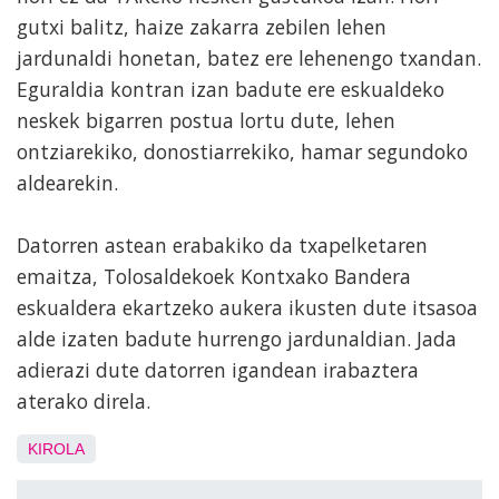
gutxi balitz, haize zakarra zebilen lehen
jardunaldi honetan, batez ere lehenengo txandan.
Eguraldia kontran izan badute ere eskualdeko
neskek bigarren postua lortu dute, lehen
ontziarekiko, donostiarrekiko, hamar segundoko
aldearekin.
Datorren astean erabakiko da txapelketaren
emaitza, Tolosaldekoek Kontxako Bandera
eskualdera ekartzeko aukera ikusten dute itsasoa
alde izaten badute hurrengo jardunaldian. Jada
adierazi dute datorren igandean irabaztera
aterako direla.
KIROLA