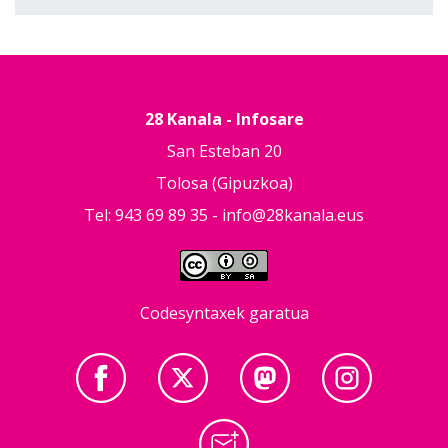
28 Kanala - Infosare
San Esteban 20
Tolosa (Gipuzkoa)
Tel: 943 69 89 35 -
info@28kanala.eus
Codesyntaxek garatua