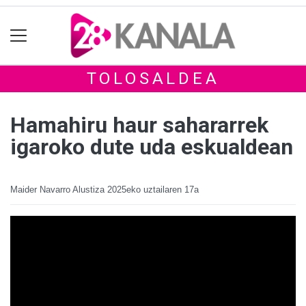
TOLOSALDEA
Hamahiru haur sahararrek
igaroko dute uda eskualdean
Maider Navarro Alustiza
2025eko uztailaren 17a