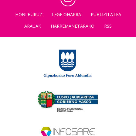
HONI BURUZ
LEGE OHARRA
PUBLIZITATEA
ARAUAK
HARREMANETARAKO
RSS