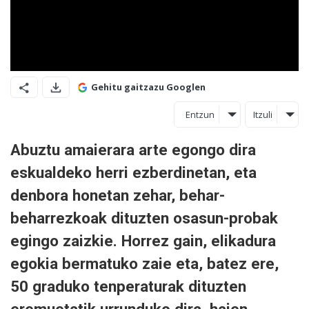
Gehitu gaitzazu Googlen
Entzun
Itzuli
Abuztu amaierara arte egongo dira
eskualdeko herri ezberdinetan, eta
denbora honetan zehar, behar-
beharrezkoak dituzten osasun-probak
egingo zaizkie. Horrez gain, elikadura
egokia bermatuko zaie eta, batez ere,
50 graduko tenperaturak dituzten