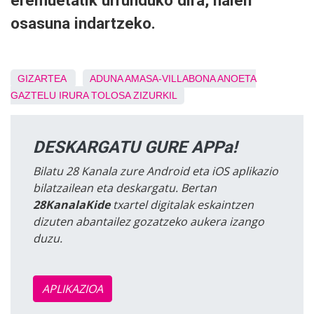
eremuetatik urrunduko dira, haien
osasuna indartzeko.
GIZARTEA
ADUNA
AMASA-VILLABONA
ANOETA
GAZTELU
IRURA
TOLOSA
ZIZURKIL
DESKARGATU GURE APPa!
Bilatu 28 Kanala zure Android eta iOS aplikazio
bilatzailean eta deskargatu. Bertan
28KanalaKide
txartel digitalak eskaintzen
dizuten abantailez gozatzeko aukera izango
duzu.
APLIKAZIOA