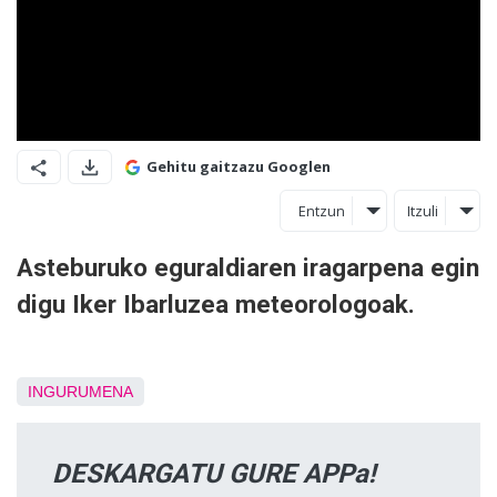
Gehitu gaitzazu Googlen
Entzun
Itzuli
Asteburuko eguraldiaren iragarpena egin
digu Iker Ibarluzea meteorologoak.
INGURUMENA
DESKARGATU GURE APPa!