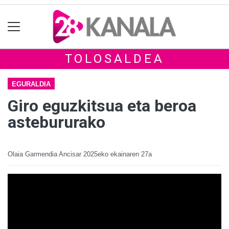
TOLOSALDEA
EGURALDIA
Giro eguzkitsua eta beroa
astebururako
Olaia Garmendia Ancisar
2025eko ekainaren 27a