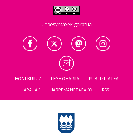
Codesyntaxek garatua
HONI BURUZ
LEGE OHARRA
PUBLIZITATEA
ARAUAK
HARREMANETARAKO
RSS