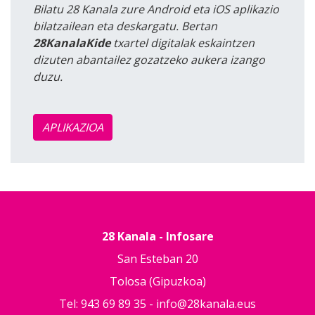
Bilatu 28 Kanala zure Android eta iOS aplikazio
bilatzailean eta deskargatu. Bertan
28KanalaKide
txartel digitalak eskaintzen
dizuten abantailez gozatzeko aukera izango
duzu.
APLIKAZIOA
28 Kanala - Infosare
San Esteban 20
Tolosa (Gipuzkoa)
Tel: 943 69 89 35 -
info@28kanala.eus